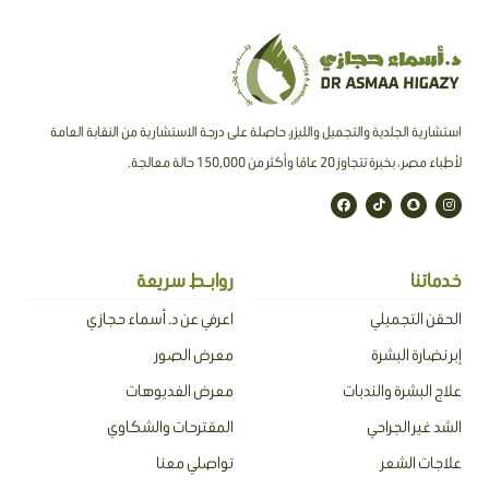
استشارية الجلدية والتجميل والليزر، حاصلة على درجة الاستشارية من النقابة العامة
لأطباء مصر ، بخبرة تتجاوز 20 عامًا وأكثر من 150,000 حالة معالجة.
F
T
S
I
a
i
n
n
c
k
a
s
e
t
p
t
b
o
c
a
o
k
h
g
o
a
r
خدماتنا
روابـط سريعة
k
t
a
m
الحقن التجميلي
اعرفي عن د. أسماء حجازي
إبر نضارة البشرة
معرض الصور
علاج البشرة والندبات
معرض الفديوهات
الشد غير الجراحي
المقترحات والشكاوي
علاجات الشعر
تواصلي معنا