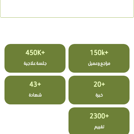
+450K
+150k
مراجع وعميل
جلسة علاجية
+43
+20
خبرة
شهادة
+2300
تقييم