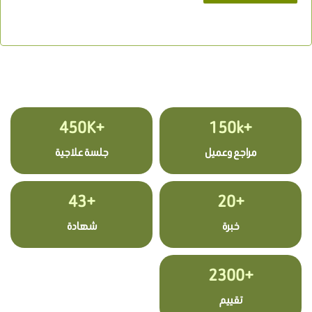
+450K
+150k
مراجع وعميل
جلسة علاجية
+43
+20
خبرة
شهادة
+2300
تقييم