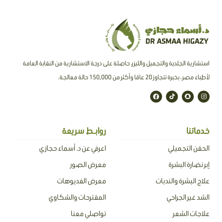
استشارية الجلدية والتجميل والليزر، حاصلة على درجة الاستشارية من النقابة العامة
لأطباء مصر ، بخبرة تتجاوز 20 عامًا وأكثر من 150,000 حالة معالجة.
F
T
S
I
a
i
n
n
c
k
a
s
e
t
p
t
b
o
c
a
o
k
h
g
o
a
r
خدماتنا
روابـط سريعة
k
t
a
m
الحقن التجميلي
اعرفي عن د. أسماء حجازي
إبر نضارة البشرة
معرض الصور
علاج البشرة والندبات
معرض الفديوهات
الشد غير الجراحي
المقترحات والشكاوي
علاجات الشعر
تواصلي معنا