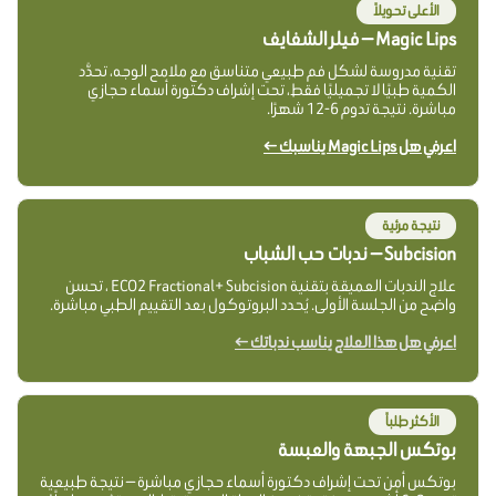
الأعلى تحويلاً
Magic Lips — فيلر الشفايف
تقنية مدروسة لشكل فم طبيعي متناسق مع ملامح الوجه، تحدَّد
الكمية طبيًا لا تجميليًا فقط، تحت إشراف دكتورة أسماء حجازي
مباشرة. نتيجة تدوم 6-12 شهرًا.
اعرفي هل Magic Lips يناسبك ←
نتيجة مرئية
Subcision — ندبات حب الشباب
علاج الندبات العميقة بتقنية ECO2 Fractional+ Subcision ، تحسن
واضح من الجلسة الأولى. يُحدد البروتوكول بعد التقييم الطبي مباشرة.
اعرفي هل هذا العلاج يناسب ندباتك ←
الأكثر طلباً
بوتكس الجبهة والعبسة
بوتكس أمن تحت إشراف دكتورة أسماء حجازي مباشرة — نتيجة طبيعية