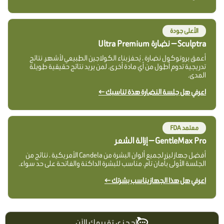
الأعلى جودة
Sculptra — نضارة Ultra Premium
أعمق بروتوكول نضارة ، يُحفز بناء الكولاجين الطبيعي لأشهر. نتائج
تدريجية تدوم أطول من أي مادة أخرى. لمن يريد نتائج حقيقية طويلة
المدى.
اعرفي هل جلسة النضارة هذة تناسبك ←
معتمد FDA
GentleMax Pro — إزالة الشعر
أفضل جهاز ليزر لجميع ألوان البشرة من Candela الأمريكية ، نتائج من
الجلسة الأولى بأمان تام. مناسب للبشرة الداكنة والفاتحة على حد سواء.
اعرفي هل هذا الجهاز يناسب بشرتك ←
احجزي تقييمك الآن