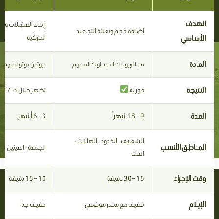
الهدف
إرخاء العضلات وت
إضافة حجم وتعبئة التجاعيد
الأساسي
الحركية
المادة
هيالورونيك أسيد أو كالسيوم
بروتين بوتولينيوم
النتيجة
فورية
تظهر خلال 3-7 أيام
المدة
9 – 18 شهراً
3 – 6 أشهر
الشفايف · الخدود · الهالات ·
المناطق الأنسب
الجبهة · العينين · ب
الفك
وقت الإجراء
15 – 30 دقيقة
10 – 15 دقيقة
الإيلام
خفيف مع مخدر موضعي
خفيف جداً