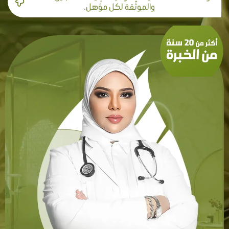
والموثّقة لكل مؤهل.