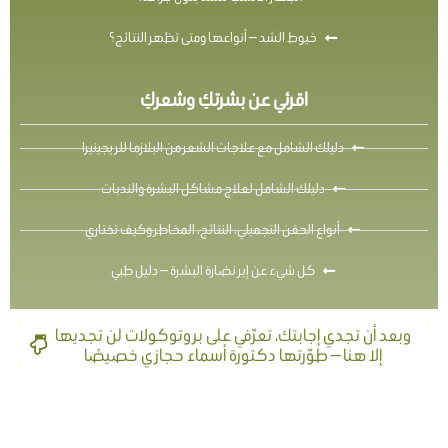
خيوط الشد — أنواعها ومتى تظهر النتائج؟
اقرئي عن بشرتكِ وشعركِ
دليلك الشامل مع علاجات الشعر من البلازما للريجينيرا
دليلك الشامل لعلاج مشاكل البشرة والندبات
أنواع الحقن التجميلي، النتائج، المخاطر وكيف تختاري
كل شيء عن إبر نضارة البشرة — دليل طبي
وبعد أن تجدي إجابتك، تعرّفي على بروتوكولات لن تجديها
إلا هنا — طوّرتها دكتورة أسماء حجازي خصيصًا