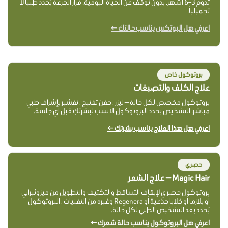
تدوم 3–6 أشهر. بدون توقف عن الحياة اليومية. قرار الجرعة يُحدد طبياً لا
تجميلياً.
اعرفي هل البوتكس يناسب حالتك ←
بروتوكول خاص
علاج الكلف والتصبغات
بروتوكول مخصص لكل حالة — ليزر ، حقن تفتيح ، تقشير بإشراف طبي
مباشر. التشخيص يحدد البروتوكول الأنسب لبشرتكِ قبل أي جلسة.
اعرفي هل هذا العلاج يناسب بشرتك ←
حصري
Magic Hair — علاج الشعر
بروتوكول حصري لإيقاف التساقط والتكثيف والتطويل من ميزوثيرابي
أو بلازما أو خلايا جذعية أو Regenera وغيره من التقنيات ، البروتوكول
يُحدد بعد التشخيص الطبي لكل حالة.
اعرفي هل البروتوكول يناسب حالة شعرك ←