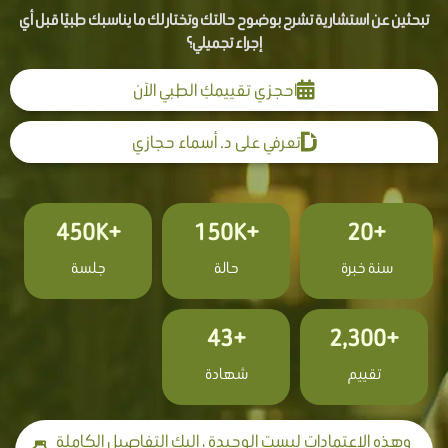
تبحثين عن استشارية تشرح بوضوح حالتك وتختار لك ما يناسبك طبيًا قبل أي
إجراء تجميلي؟
احجزي تقييمكِ الطبي الآن
تعرفي على د. أسماء حجازي
+450K
+150K
+20
سنة خبرة
حالة
جلسة
+43
+2,300
تقييم
شهادة
وهذه الاعتمادات ليست الوحيدة ، إليك التفاصيل الكاملة