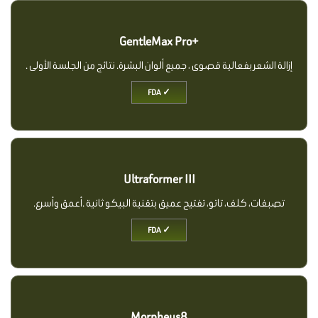
+GentleMax Pro
إزالة الشعر بفعالية قصوى ، جميع ألوان البشرة. نتائج من الجلسة الأولى .
✓ FDA
Ultraformer III
تصبغات، كلف، تاتو، تفتيح عميق بتقنية البيكو ثانية .أعمق وأسرع.
✓ FDA
Morpheus8