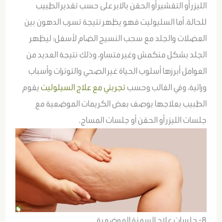
الليزر أو التقشير أو الحقن بالابر على حسب تقدير الطبيب
للحالة، أما السليوليت فهو يظهر نتيجة تسرب الدهون بين
العضلات والجلد مع سحب النسيج الضام لأسفل؛ ليظهر
الجلد بشكل منكمش وغير متساوِِ، وذلك نتيجة العديد من
العوامل أبرزها أسلوب الحياة غير الصحي والتوترات وأسباب
وراثية، وفي الغالب وحسب
تجربتي مع علاج السيلوليت
يقوم
الطبيب بعلاجها بوصف بعض الكريمات الموضعية مع
جلسات الليزر أو الحقن أو جلسات المساج.
8- جلسات علاج السمنة الموضعية