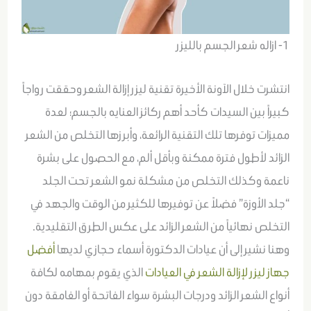
1- ازاله شعر الجسم بالليزر
انتشرت خلال الآونة الأخيرة تقنية ليزر إزالة الشعر وحققت رواجاً
كبيراً بين السيدات كأحد أهم ركائز العنايه بالجسم؛ لعدة
مميزات توفرها تلك التقنية الرائعة، وأبرزها التخلص من الشعر
الزائد لأطول فترة ممكنة وبأقل ألم، مع الحصول على بشرة
ناعمة وكذلك التخلص من مشكلة نمو الشعر تحت الجلد
“جلد الأوزة” فضلاً عن توفيرها للكثير من الوقت والجهد في
التخلص نهائياً من الشعر الزائد على عكس الطرق التقليدية.
وهنا نشير إلى أن عيادات الدكتورة أسماء حجازي لديها
أفضل
جهاز ليزر لإزالة الشعر في العيادات
الذي يقوم بمهامه لكافة
أنواع الشعر الزائد ودرجات البشرة سواء الفاتحة أو الغامقة دون