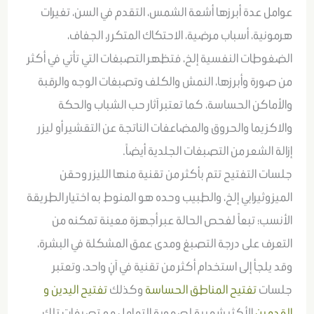
عوامل عدة أبرزها أشعة الشمس، التقدم في السن، تغيرات
هرمونية، أسباب مرضية، الاحتكاك المتكرر، الجفاف،
الضغوطات النفسية إلخ، فتظهر التصبغات التي تأتي في أكثر
من صورة وأبرزها، النمش والكلف وتصبغات الوجه والرقبة
والأماكن الحساسة، كما تعتبر آثار حب الشباب والحكة
والاكزيما والحروق والمضاعفات الناتجة عن التقشير أو ليزر
إزالة الشعر من التصبغات الجلدية أيضاً.
جلسات التفتيح تتم بأكثر من تقنية منها الليزر وحقن
الميزوثيرابي إلخ، والطبيب وحده هو المنوط به اختيار الطريقة
الأنسب؛ تبعاً لفحص الحالة عبر أجهزة معينة تمكنه من
التعرف على درجة التصبغ ومدى عمق المشكلة في البشرة،
وقد يلجأ إلى استخدام أكثر من تقنية في آنِِ واحد، وتعتبر
جلسات
تفتيح المناطق الحساسة
وكذلك
تفتيح اليدين و
القدمين
الأكثر شعبية لصعوبة التعامل مع تصبغات تلك