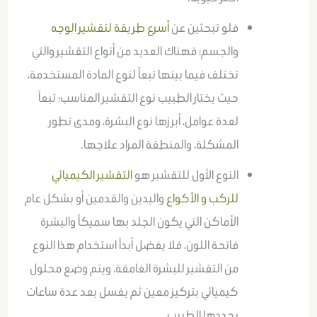
فلو تبحثين عن
أسرع طريقة لتقشير الوجه
والجسم؛ فهناك العديد من أنواع التقشير والتي
تختلف فيما بينها تبعاً لنوع المادة المستخدمة،
حيث يختار الطبيب نوع التقشير المناسب؛ تبعاً
لعدة عوامل، أبرزها نوع البشرة، ومدى تطور
المشكلة، والمنطقة المراد علاجها.
النوع الأول للتقشير هو
التقشير الكيميائي
للركب و الأكواع
واليدين والقدمين أو بشكل عام
الأماكن التي يكون الجلد بها سميكاً والبشرة
فاتحة اللون، فلا يفضل أبداً استخدام هذا النوع
من التقشير للبشرة الغامقة، ويتم وضع محلول
كيميائي بتركيز معين ثم يغسل بعد عدة ساعات
يحددها الطبيب.