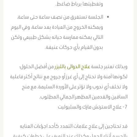
وتغطيتها برباط ضاغط.
الجلسة تستغرق من نصف ساعة حتى ساعة،
ويمكنه الخروج من العيادة بعد ساعة، وفي اليوم
التالي يمكنه ممارسة حياته بشكل طبيعي ولكن
بدون القيام بأي حركات عنيفة.
وبذلك تعتبر جلسة
علاج الدوالى بالليزر
من أفضل الحلول؛
لكونها آمنة ولا تحتاج إلى أي غرز أو جروح مع نتائج أكثر فاعلية
ولا تخلف أي ندوب ولا تؤثر على الأوردة السليمة، مع منح
الساقين والقدمين المظهر الجمالي المطلوب.
7- علاج الاسترتش مارك والسليوليت
قد تحتاجين إلى علاج علامات التمدد كأحد اجراءات العنايه
بالجسم أثناء الحمل وكذلك عند التعرف على خطوات كيفية