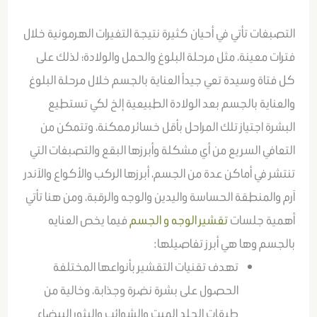
التصبغات تأتي في أحيان كثيرة نتيجة التغيرات الهرمونية خلال
فترات معينة، مثل مرحلة البلوغ والحمل والولادة؛ لذلك على
كل فتاة وسيدة تعي جيداً العناية بالجسم خلال مرحلة البلوغ
والعناية بالجسم بعد الولادة الطبيعية إلخ لكي تستطيع
البشرة اجتياز تلك المراحل بأقل خسائر ممكنة، وتتمكن من
التعافي السريع من أي مشكلة وأبرزها البقع والتصبغات التي
تنتشر في أماكن عدة من الجسم، أبرزها الركب والأكواع والآندر
آرم والمنطقة الحساسة واليدين والوجه والرقبة، ومن هنا تأتي
أهمية جلسات
تقشير الوجه و الجسم
فيما يخص العنايه
بالجسم وها هي أبرز تفاصيلها:
تهدف تقنيات التقشير بأنواعها المختلفة
الحصول على بشرة نضرة وجذابة، وخالية من
طبقات الجلد الميت والشوائب والبثور البيضاء