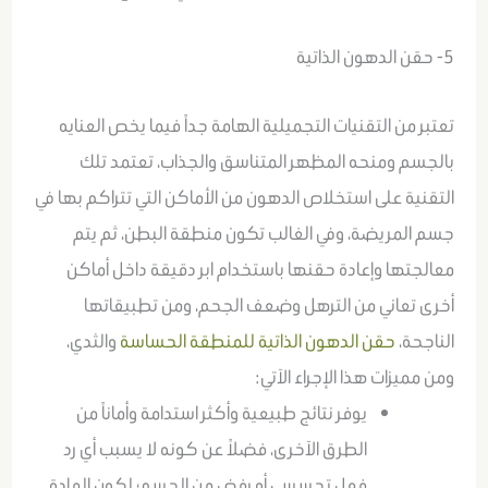
5- حقن الدهون الذاتية
تعتبر من التقنيات التجميلية الهامة جداً فيما يخص العنايه
بالجسم ومنحه المظهر المتناسق والجذاب، تعتمد تلك
التقنية على استخلاص الدهون من الأماكن التي تتراكم بها في
جسم المريضة، وفي الغالب تكون منطقة البطن، ثم يتم
معالجتها وإعادة حقنها باستخدام ابر دقيقة داخل أماكن
أخرى تعاني من الترهل وضعف الجحم، ومن تطبيقاتها
الناجحة،
حقن الدهون الذاتية للمنطقة الحساسة
والثدي،
ومن مميزات هذا الإجراء الآتي:
يوفر نتائج طبيعية وأكثر استدامة وأماناً من
الطرق الآخرى، فضلاً عن كونه لا يسبب أي رد
فعل تحسسي أو رفض من الجسم؛ لكون المادة