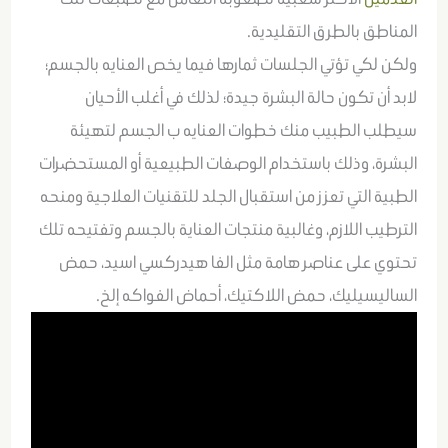
المناطق بالطرق التقليدية.
ولكن لكي تؤتي الجلسات ثمارها فيما يخص العنايه بالجسم؛
لابد أن تكون حالة البشرة جيدة؛ لذلك في أغلب الأحيان
سيطلب الطبيب منك خطوات العنايه ب الجسم لتهيئة
البشرة، وذلك باستخدام الوصفات الطبيعية أو المستحضرات
الطبية التي تعزز من استقبال الجلد للتقنيات العلاجية ومنحه
الترطيب اللازم، وغالبية منتجات العناية بالجسم وتفتيحه تلك
تحتوي على عناصر هامة مثل الفا هيدركسي اسيد، حمض
الساليسيليك، حمض اللاكتيك، أحماض الفواكه إلخ.