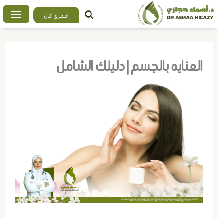
خطي
احجزي الآن
لى
لمحتوى
العنايه بالجسم | دليلك الشامل