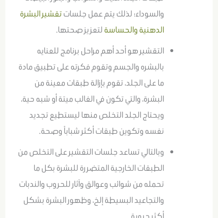
والسوداء؛ لذلك يتم عمل جلسات
تقشير البشرة
الدهنية والحساسة
لتعزيز صحتها.
التقشير هو أحد أهم مراحل برنامج للعنايه
بالبشره والجسم وتقوم فكرته على تطبيق مادة
ما على الجلد، تقوم بإزالة طبقات معينة من
البشرة، والتي تكون في الغالب ميتة أو شبه حية،
ويحتاج الجلد التخلص منها ليستطيع تجديد
نفسه وتكوين طبقات أكثر شباباً وصحة.
وبالتالي تساعد جلسات التقشير على التخلص من
الطبقات الخارجية المتضررة للبشرة بكل ما
تحمله من شوائب وعوالق وآثار للحروب والندبات
والتجاعيد البسيطة إلخ، وظهور البشرة بشكل
أكثر حيوية.