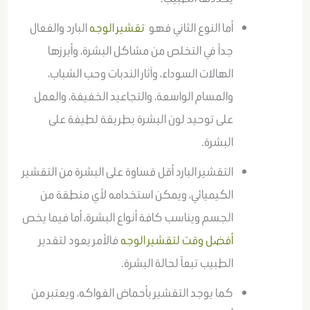
أما النوع الثاني فهو
تقشير الوجه
البارد والفعال
جداً في التخلص من مشاكل البشرة، وأبرزها
الهالات السوداء، وآثار الندبات وحب الشباب،
والمسام الواسعة، والتجاعيد الخفيفة، والعمل
على توحيد لون البشرة بطريقة لطيفة على
البشرة.
التقشير البارد أقل قساوة على البشرة من التقشير
الكيميائي، ويمكن استخدامه لأي منطقة من
الجسم ويناسب كافة أنواع البشرة، أما فيما يخص
أفضل وقت لتقشير الوجه
فالأمر يعود لتقدير
الطبيب تبعاً لحالة البشرة.
كما يوجد التقشير بأحماض الفواكه، ويعتبر من