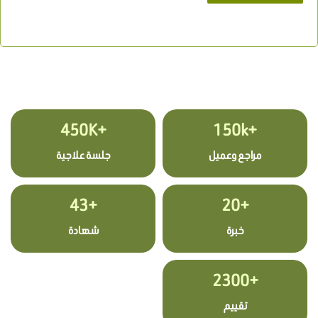
+450K
+150k
مراجع وعميل
جلسة علاجية
+43
+20
خبرة
شهادة
+2300
تقييم