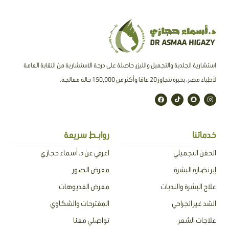
استشارية الجلدية والتجميل والليزر، حاصلة على درجة الاستشارية من النقابة العامة
لأطباء مصر ، بخبرة تتجاوز 20 عامًا وأكثر من 150,000 حالة معالجة.
F
T
S
I
a
i
n
n
c
k
a
s
e
t
p
t
b
o
c
a
o
k
h
g
o
a
r
خدماتنا
روابـط سريعة
k
t
a
m
الحقن التجميلي
اعرفي عن د. أسماء حجازي
إبر نضارة البشرة
معرض الصور
علاج البشرة والندبات
معرض الفديوهات
الشد غير الجراحي
المقترحات والشكاوي
علاجات الشعر
تواصلي معنا