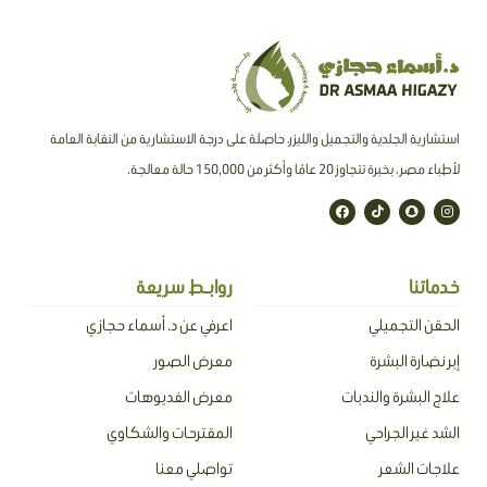
استشارية الجلدية والتجميل والليزر، حاصلة على درجة الاستشارية من النقابة العامة
لأطباء مصر ، بخبرة تتجاوز 20 عامًا وأكثر من 150,000 حالة معالجة.
F
T
S
I
a
i
n
n
c
k
a
s
e
t
p
t
b
o
c
a
o
k
h
g
o
a
r
خدماتنا
روابـط سريعة
k
t
a
m
الحقن التجميلي
اعرفي عن د. أسماء حجازي
إبر نضارة البشرة
معرض الصور
علاج البشرة والندبات
معرض الفديوهات
الشد غير الجراحي
المقترحات والشكاوي
علاجات الشعر
تواصلي معنا