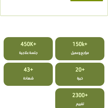
+450K
+150k
مراجع وعميل
جلسة علاجية
+43
+20
خبرة
شهادة
+2300
تقييم