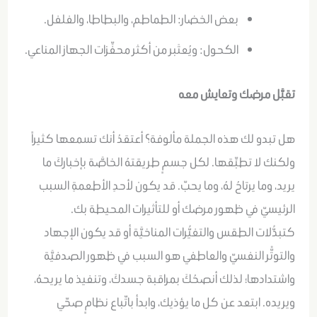
بعض الخضار: الطماطم، والبطاطا، والفلفل.
الكحول: ويُعتَبر من أكثر محفِّزات الجهاز المناعي.
تقبَّل مرضك وتعايش معه
هل تبدو لك هذه الجملة مألوفة؟ أعتقدُ أنك تسمعها كثيراً
ولكنك لا تطبِّقها. لكل جسمٍ طريقتهُ الخاصَّة بإخباركَ ما
يريد، وما يرتاحُ لهُ، وما يحبّ. قد يكون لأحدِ الأطعمةِ السبب
الرئيسيّ في ظهور مرضك أو للتأثيرات المحيطة بك.
كتبدُّلات الطقس والتغيُّرات المناخيَّة أو قد يكون الإجهاد
والتوتًّر النفسيّ والعاطفي هو السبب في ظهور الصدفيَّة
واشتدادها؛ لذلك أنصحُكَ بمراقبة جسدكَ، وتنفيذ ما يريحهُ،
ويريده. ابتعد عن كل ما يؤذيك، وابدأ باتّباع نظامٍ صحّي