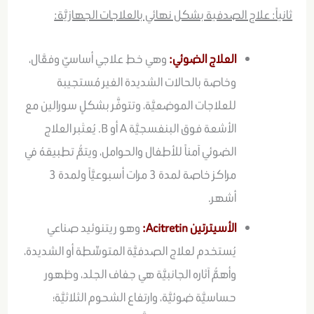
ثانياً: علاج الصدفية بشكل نهائي بالعلاجات الجهازيَّة:
العلاج الضوئي:
وهي خط علاجي أساسيّ وفعَّال،
وخاصة بالحالات الشديدة الغير مُستجيبة
للعلاجات الموضعيَّة، وتتوفَّر بشكلٍ سورالين مع
الأشعة فوق البنفسجيَّة A أو B. يُعتَبر العلاج
الضوئي آمناً للأطفال والحوامل، ويتمُّ تطبيقهُ في
مراكز خاصة لمدة 3 مرات أسبوعيَّاً ولمدة 3
أشهر.
الأسيترتين Acitretin:
وهو ريتنوئيد صناعي
يُستخدم لعلاج الصدفيَّة المتوسِّطة أو الشديدة،
وأهمُّ آثاره الجانبيَّة هي جفاف الجلد، وظهور
حساسيَّة ضوئيَّة، وارتفاع الشحوم الثلاثيَّة؛