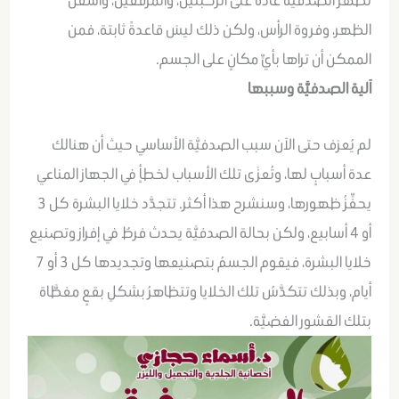
الظهر، وفروة الرأس، ولكن ذلك ليسَ قاعدةً ثابتة، فمن
الممكن أن تراها بأيِّ مكانٍ على الجسم.
آلية الصدفيَّة وسببها
لم يُعرَف حتى الآن سبب الصدفيَّة الأساسي حيث أن هنالك
عدة أسبابٍ لها، وتُعزَى تلك الأسباب لخطأٍ في الجهاز المناعي
يحفِّزُ ظهورها، وسنشرح هذا أكثر. تتجدَّد خلايا البشرة كل 3
أو 4 أسابيع، ولكن بحالة الصدفيَّة يحدث فرطٌ في إفراز وتصنيع
خلايا البشرة، فيقوم الجسمُ بتصنيعها وتجديدها كل 3 أو 7
أيام، وبذلك تتكدَّسُ تلك الخلايا وتتظاهرُ بشكلِ بقعٍ مغطَّاة
بتلك القشور الفضيَّة.