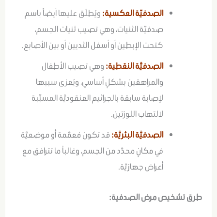
الصدفيّة العكسية:
ويُطلَق عليها أيضاً باسم
صدفيّة الثنيات، وهي تصيب ثنيات الجسم،
كتحت الإبطين أو أسفل الثديين أو بين الأصابع.
الصدفيَّة النقطية:
وهي تصيب الأطفال
والمراهقين بشكلٍ أساسي، ويُعزى سببها
لإصابة سابقة بالجراثيم العنقوديَّة المسبِّبة
لالتهاب اللوزتين.
الصدفيَّة البثريَّة:
قد تكون مُعمَّمة أو موضعيَّة
في مكانٍ محدَّد من الجسم، وغالباً ما تترافق مع
أعراض جهازيَّة.
طرق تشخيص مرض الصدفية: