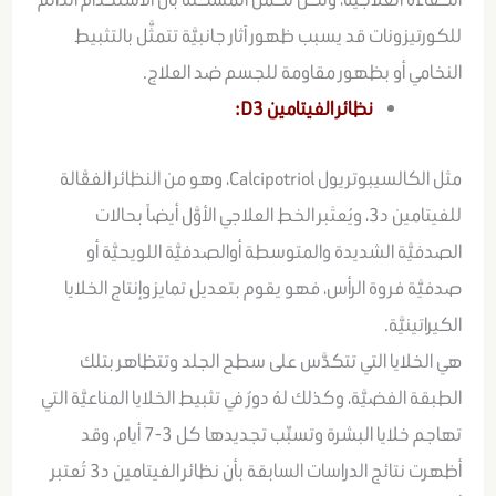
للكورتيزونات قد يسبب ظهور آثار جانبيَّة تتمثَّل بالتثبيط
النخامي أو بظهور مقاومة للجسم ضد العلاج.
نظائر الفيتامين D3:
مثل الكالسيبوتريول Calcipotriol، وهو من النظائر الفعَّالة
للفيتامين د3، ويُعتَبر الخط العلاجي الأوَّل أيضاً بحالات
الصدفيَّة الشديدة والمتوسطة أوالصدفيَّة اللويحيَّة أو
صدفيَّة فروة الرأس، فهو يقوم بتعديل تمايز وإنتاج الخلايا
الكيراتينيَّة.
هي الخلايا التي تتكدَّس على سطح الجلد وتتظاهر بتلك
الطبقة الفضيَّة، وكذلك لهُ دورٌ في تثبيط الخلايا المناعيَّة التي
تهاجم خلايا البشرة وتسبِّب تجديدها كل 3-7 أيام، وقد
أظهرت نتائج الدراسات السابقة بأن نظائر الفيتامين د3 تُعتبر