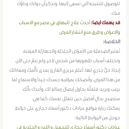
للوصول للنتيجة التي تسعى إليها، وتذكر أن دواءَك وداؤُك
منك.
قد يهمك ايضا:
أحدث علاج للبهاق في مصر مع الاسباب
والاعراض وطرق منع انتشار المرض
الخلاصة:
تٌعتبر الصدفيَّة من الأمراض الجلديَّة والجهازيَّة المزمنة،
وتختلف أسباب ظهورها من شخصٍ لآخر، ولم يتمّ حتى الآن
إيجادُ جلٍّ جذريٍ لها. أعلمُ عزيزي القارئ بمدى تألُّمكَ ومعاناتك
من هذا المرض، وأنصحُك بمراقبة جسدك جيداً والاستماع لما
يرغب ويريد؛ فلعلَّهُ يحاول إيصال رسالةٍ لك، وأعدكَ بأنَّك
ستصبح بحالٍ أفضل حين تتقبَّل نفسك كما هي.
يمكنك زيارة مواقع عيادات دكتور أسماء حجازي على خرائط
جوجل من الروابط التالية:
عيادات دكتور أسماء حجازي للتجميل و الليزر و الجلدية في