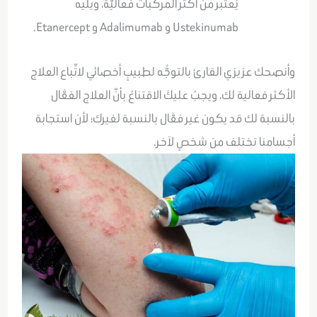
يُعتَبر من أكثر المركّبات فعاليَّة، ويليه
Ustekinumab و Adalimumab و Etanercept.
وأنصحك عزيزي القارئ بالتوجُّه لطبيبٍ أخصائي لاتِّباع العلاج
الأكثر فعالية لك، ويجبُ عليكَ الاقتناعُ بأنّ العلاج الفعَّال
بالنسبة لك قد يكون غير فعَّال بالنسبة لغيرك؛ لأن استجابة
أجسامنا تختلف من شخصٍ لآخر.