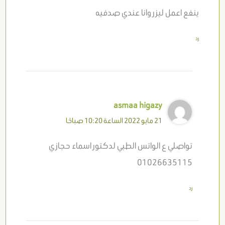
ينفع اعمل ليزر وانا عندي صدفيه
رد
asmaa higazy
21 مايو 2022 الساعة 10:20 صباحًا
تواصلي ع الواتس الطبي لدكتور اسماء حجازي
01026635115
رد