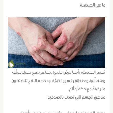
ما هي الصدفية
تُعرَف الصدفيَّة بأنها مرضٌ جلديٌّ يتظاهر ببقعٍ حمراء هشَّة
ومتقشِّرة، ومغطاةٍ بقشور فضيَّة، ومعظم البقعِ تلك تكون
مترافقةً مع حكة أو ألم.
مناطق الجسم التي تصاب بالصدفية
تظهر الصدفيَّة عادةً على الركبتين، والمرفقين، وأسفل