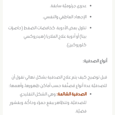
عدوى جرثوميَّة سابقة.
الإجهاد العاطفي والنفسي.
تناول بعض الأدوية، كخافضات الضغط (حاصرات
بيتا) أو أدوية علاج الملاريا (هيدروكسي
كلوروكين).
أنواع الصدفية:
قبل توضيح كيف يتم علاج الصدفية بشكل نهائي نقول أن
للصدفيَّة عدة أنواع مُصنَّفة حسب أماكن ظهورها، وأهمها:
الصدفية الشائعة:
وهي الشكل التقليدي
للصدفيَّة، وتتظاهر ببقعٍ حمراء وحاكَّة، وبقشورٍ
فضيَّة.