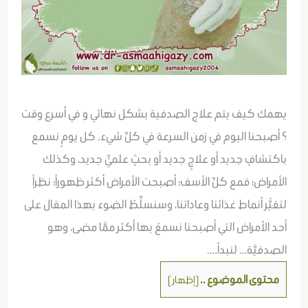
يهمك كيف يتم علاج الصدفية بشكل نهائي و في أسرع وقت
؟ أصبحنا اليوم في زمن السرعة في كلِّ شيء. كل يومٍ نسمع
باكتشافٍ جديد أو علاجٍ جديد أو بحثٍ علميٍّ جديد، وكذلك
الأمراض؛ فمع كلِّ الأسف؛ أصبحت الأمراض أكثر ظهوراً؛ نظراً
لتغيُّر أنماط غذائنا وعاداتنا، وسنسلِّطُ الضوء بهذا المقال على
أحد الأمراض التي أصبحنا نسمعُ بها أكثر ممَّا مضى، وهو
الصدفيَّة… لنبدأ….
محتوى الموضوع ..
[
إظهار
]