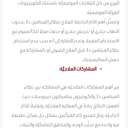
أقوى من كل العلاجات الموضعيَّة؛ باستثناء الكورتيزونات
القويَّة الموضعيّة.
وتتمثَّل أهم الآثار الجانبيَّة للعلاج بنظائر الفيتامين د3 بحدوث
التهاب جلدي أو تخريشٍ جلدي أو حدوث فرطٍ للكالسيوم مع
الاستخدام المفرط، وتجدرُ الإشارة إلى أنه يجب عدم استخدام
نظائر الفيتامين د3 قبل العلاج الضوئي أو بالمشاركة مع
حمض الساليسيليك.
المشاركات العلاجيَّة:
من أهم المشاركات العلاجيَّة هي المشاركة بين نظائر
الفيتامين د3 والكورتيزون بيتاميتازون ديبروبينات؛ حيث
أظهرت النتائجُ زيادةً في الفعالية العلاجيَّةـ وتقليلاً للآثار
الجانبيَّة، وتمَّ تصنيع كِلا المُركَّبَين بشكل جل يمكنُ تطبيقهُ
مرة واحدة مع تجنُّب الوجه، والمناطق التناسليَّة والثنيات.