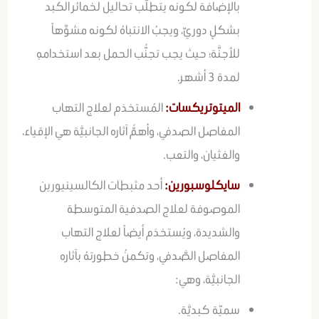
بالإضافة لكونه يتطلَّب تحاليل لخمائر الكبد
بشكلٍ دوريّ، ويجبُ الانتباهُ لكونه مشوِّهاً
للأجنَّة؛ حيث يجب تجنُّب الحمل بعد استخدامهِ
لمدة 3 أشهر.
الميتوتريكسات:
المُستخدَم لعلاج التهاب
المفاصل الصدفي، وأهمُّ آثاره الجانبيَّة هي الإقياء،
والغثيان، والتعب.
سايكلوسبورين:
أحد مثبطات الكالسينيورين
الموصوفة لعلاج الصدفية المتوسطة
والشديدة، ويُستخدَم أيضاً لعلاج التهاب
المفاصل الصَّدفي، وتكمنُ خطورتهُ بآثاره
الجانبيَّة، وهي:
سميّة كبديَّة.