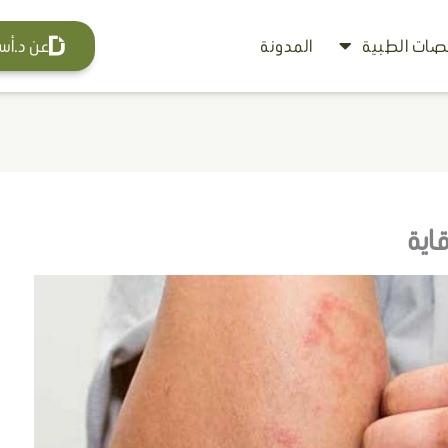
ات الطبية
المدونة
عن د.أس
قاية