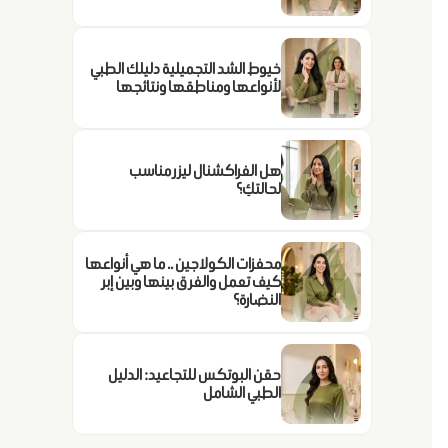
خيوط الشد التجميلية دليلك الطبي
لأنواعها ومناطقها ونتائجها
هل الفراكشنال ليزر مناسب
لحالتكِ؟
محفزات الكولاجين .. ما هي أنواعها
كيف تعمل والفرق بينها وبين إبر
النضارة؟
حقن البوتكس للتجاعيد: الدليل
الطبي الشامل