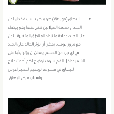
البهاق (Vitiligo) هو مرض يسبب فقدان لون
الجلد أو صبغة الميلانين تنتج عنها بقع بيضاء
على الجلد، وعادة ما تزداد المناطق المتغيرة اللون
مع مرور الوقت. يمكن أن تؤثر الحالة على الجلد
في أي جزء من الجسم، يمكن أن يؤثر أيضًا على
الشعر وداخل الفم، سوف نوضح لكم أحدث علاج
للبهاق في مصر مع توضيح لجميع اعراض
واسباب مرض البهاق.