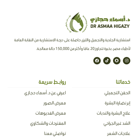
استشارية الجلدية والتجميل والليزر، حاصلة على درجة الاستشارية من النقابة العامة
لأطباء مصر ، بخبرة تتجاوز 20 عامًا وأكثر من 150,000 حالة معالجة.
F
T
S
I
a
i
n
n
c
k
a
s
e
t
p
t
b
o
c
a
o
k
h
g
o
a
r
خدماتنا
روابـط سريعة
k
t
a
m
الحقن التجميلي
اعرفي عن د. أسماء حجازي
إبر نضارة البشرة
معرض الصور
علاج البشرة والندبات
معرض الفديوهات
الشد غير الجراحي
المقترحات والشكاوي
علاجات الشعر
تواصلي معنا