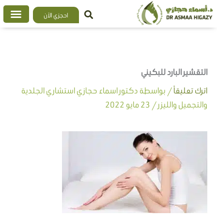
خطي
احجزي الآن
لى
لمحتوى
التقشير البارد للبكيني
اترك تعليقاً
/ بواسطة
دكتور اسماء حجازي استشاري الجلدية
والتجميل والليزر
/
23 مايو 2022