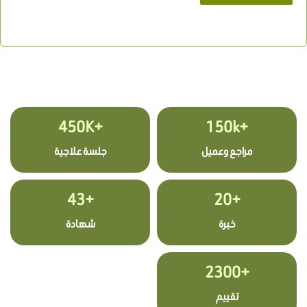
+450K
+150k
مراجع وعميل
جلسة علاجية
+43
+20
خبرة
شهادة
+2300
تقييم