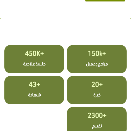
+450K
+150k
مراجع وعميل
جلسة علاجية
+43
+20
خبرة
شهادة
+2300
تقييم