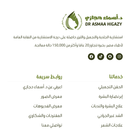
استشارية الجلدية والتجميل والليزر، حاصلة على درجة الاستشارية من النقابة العامة
لأطباء مصر ، بخبرة تتجاوز 20 عامًا وأكثر من 150,000 حالة معالجة.
F
T
S
I
a
i
n
n
c
k
a
s
e
t
p
t
b
o
c
a
o
k
h
g
o
a
r
خدماتنا
روابـط سريعة
k
t
a
m
الحقن التجميلي
اعرفي عن د. أسماء حجازي
إبر نضارة البشرة
معرض الصور
علاج البشرة والندبات
معرض الفديوهات
الشد غير الجراحي
المقترحات والشكاوي
علاجات الشعر
تواصلي معنا