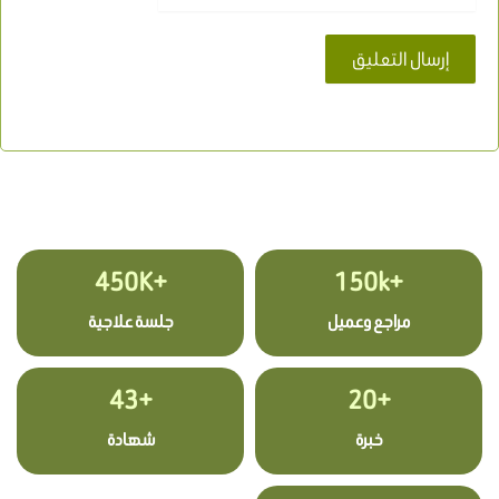
+450K
+150k
مراجع وعميل
جلسة علاجية
+43
+20
خبرة
شهادة