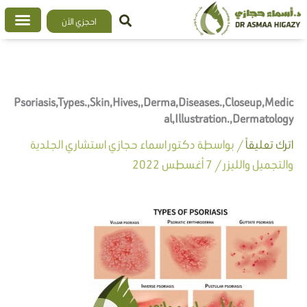
خطي
احجزي الآن
لى
لمحتوى
Psoriasis,Types.,Skin,Hives,,Derma,Diseases.,Closeup,Medic
al,Illustration.,Dermatology
اترك تعليقاً
/ بواسطة
دكتور اسماء حجازي استشاري الجلدية
والتجميل والليزر
/
7 أغسطس 2022