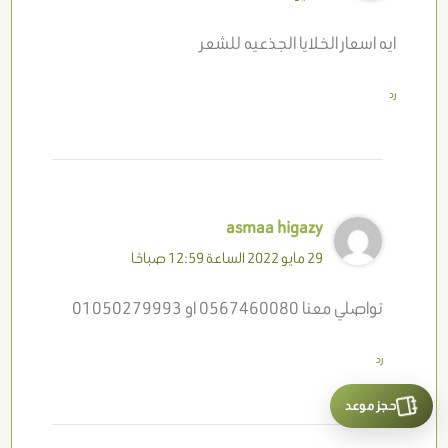
ايه اسعار الخلايا الجذعيه للشعر
رد
asmaa higazy
29 مايو 2022 الساعة 12:59 صباحًا
تواصلي معنا 0567460080 او 01050279993
رد
حجز موعد