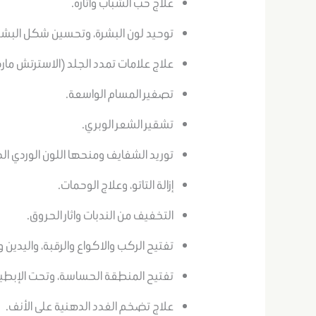
علاج حب الشباب وآثاره.
توحيد لون البشرة، وتحسين شكل البشر
علاج علامات تمدد الجلد (الاسترتش ما
تصغير المسام الواسعة.
تشقير الشعر الوبري.
توريد الشفايف ومنحها اللون الوردي ال
إزالة التاتو، وعلاج الوحمات.
التخفيف من الندبات واثار الحروق.
تفتيح الركب والاكواع والرقبة، واليدين 
تفتيح المنطقة الحساسة، وتحت الإبطي
علاج تضخم الغدد الدهنية على الأنف.