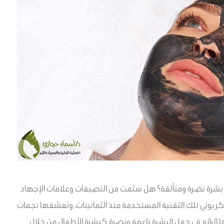
ى بشرة نضرة ومتألقة؟ هل سئمت من التصبغات وعلامات الإجهاد
كربوني تلك التقنية المستخدمة منذ الثمانينات، وتعشقها نجمات
ا الرائع في جعل البشرة ناعمة ونضرة كبشرة الأطفال من خلال