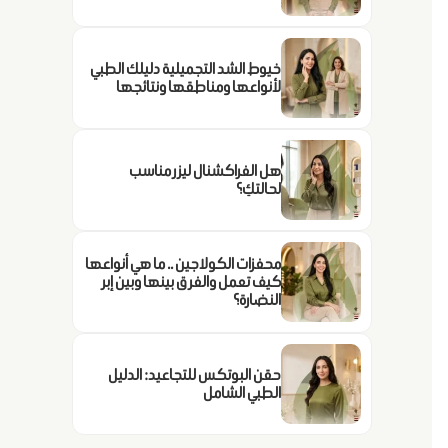
خيوط الشد التجميلية دليلك الطبي
لأنواعها ومناطقها ونتائجها
هل الفراكشنال ليزر مناسب
لحالتكِ؟
محفزات الكولاجين .. ما هي أنواعها
كيف تعمل والفرق بينها وبين إبر
النضارة؟
حقن البوتكس للتجاعيد: الدليل
الطبي الشامل