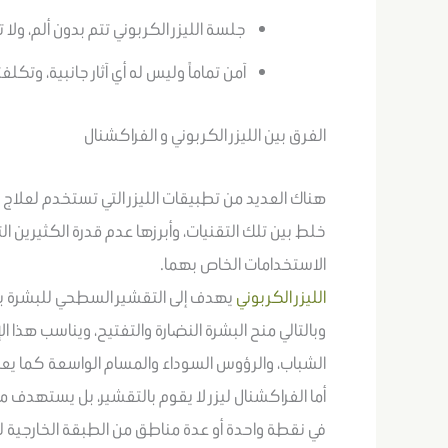
جلسة الليزر الكربوني تتم بدون ألم، ولا 
آمن تماماً وليس له أي آثار جانبية، وتكل
الفرق بين الليزر الكربوني و الفراكشنال
هناك العديد من تطبيقات الليزر التي تستخدم لعلاج 
خلط بين تلك التقنيات، وأبرزها عدم قدرة الكثيرين الت
الاستخدامات الخاص بهما.
الليزر الكربوني
يهدف إلى التقشير السطحي للبشرة بن
وبالتالي منح البشرة النضارة والتفتيح، ويناسب هذا 
الشباب، والرؤوس السوداء والمسام الواسعة كما يعال
أما الفراكشنال ليزر لا يقوم بالتقشير، بل يستهدف م
في نقطة واحدة أو عدة مناطق من الطبقة الخارجية