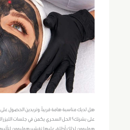
هل لديك مناسبة هامة قريباً، وتريدين الحصول عل
على بشرتك؟ الحل السحري يكمن في جلسات الليزر ال
هوليوود؛ لذلك أطلق عليها تقشير هوليوود؛ لتأثيره