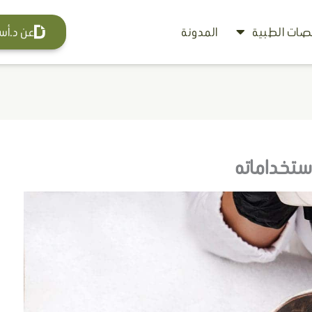
ات الطبية
المدونة
عن د.أس
استخداماته