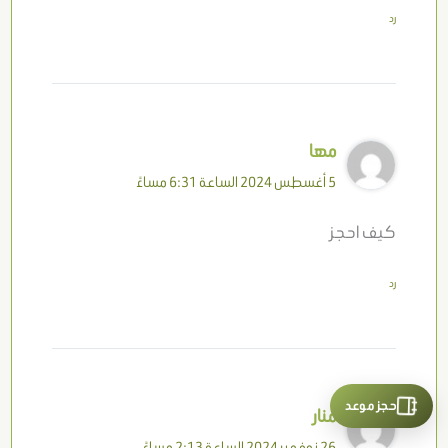
رد
مها
5 أغسطس 2024 الساعة 6:31 مساءً
كيف احجز
رد
حجز موعد
منار
26 نوفمبر 2024 الساعة 2:13 مساءً