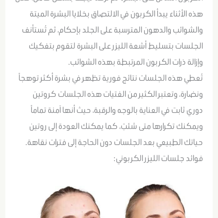
هذه الأثناء يبدأ الكربون في الالتصاق بخلايا البشرة الميتة
والشوائب والدهون المترسبة على الجلد بإحكام، ثم تُستأنف
الجلسات بتسليط أشعة الليزر على البشرة لتقوم بتفكيك
وإزالة ذرات الكربون المرتبطة بهذه الشوائب.
تُعطي هذه الجلسات نتائج فورية تظهر في بشرة أكثر توهجاً
ونضارة، وتعتبر الكثير من الفتيات هذه الجلسات كروتين
دوري ثابت في العناية بالوجه والرقبة، حيث أنها آمنة تماماً
ويمكنك تكرارها متى شئتِ، كما يمكنك العودة إلى روتين
حياتك الطبيعي بعد الجلسات دون الحاجة إلى فترات نقاهة.
فوائد جلسات الليزر الكربوني: