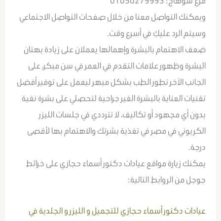
فرع سوهاج: 01050279993
ويمكنك التواصل معنا من خلال صفحات التواصل الاجتماعي
وسيتم الرد عليكِ في أسرع وقت.
ضعف الاهتمام بالبشرة وإهمالها يعملان على زيادة بهتان
البشرة وظهور علامات التقدم في العمر في سن مبكر، على
الجانب الآخر تطور الطب بشكل مبهر ليعمل على توفير أفضل
تقنيات العناية بالبشرة الغير جراحية لتحصلي على بشرة نقية
بدون أي مجهود أو تكاليف، لا تترددي في جلسات الليزر
الكربوني في مصر في تغذية بشرتك والاهتمام بها لأقصى
درجة.
يمكنك زيارة مواقع عيادات دكتور أسماء حجازي على خرائط
جوجل من الروابط التالية:
عيادات دكتور أسماء حجازي للتجميل و الليزر و الجلدية في