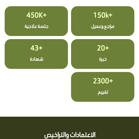
+450K
+150k
مراجع وعميل
جلسة علاجية
+43
+20
خبرة
شهادة
+2300
تقييم
الاعتمادات والتراخيص