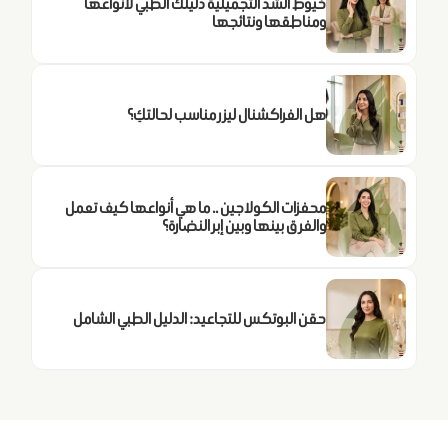
خيوط الشد التجميلية دليلك الطبي لأنواعها
ومناطقها ونتائجها
هل الفراكشنال ليزر مناسب لحالتكِ؟
محفزات الكولاجين .. ما هي أنواعها كيف تعمل
والفرق بينها وبين إبر النضارة؟
حقن البوتكس للتجاعيد: الدليل الطبي الشامل