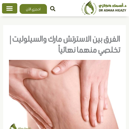
خطي
احجزي الآن
لى
لمحتوى
الفرق بين الاسترتش مارك والسيلوليت |
تخلصي منهما نهائياً