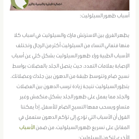
أسباب ظهور السيلوليت:
يظهر الفرق بين الاسترتش مارك والسيلوليت في اسباب كلا
منها فتعاني النساء من السيلوليت أكثر من الرجال وتختلف
الأسباب الطبية وراء ظهور السيلوليت بشكل كلي عن أسباب
الإصابة بعلامات التمدد، حيث يتصل الجلد بالعضلات بواسط
نسيج ضام وتتوسط طبقة من الدهون بين جلدك وعضلاتك.
يتطور السيلوليت نتيجة زيادة ترسب الدهون بين العضلات
والجلد مما يعمل على ظهور الجلد بشكل منكمش وغير
متساوٍ ويسحب معها النسيج الضام للأسفل. إذاً يمكننا
القول أن الأسباب التي تؤدي إلى تراكم الدهون ستعمل في
المقابل على نسريع ظهور السيلوليت، من ضمن
الأسباب
الأخرى لتكون السيلوليت: