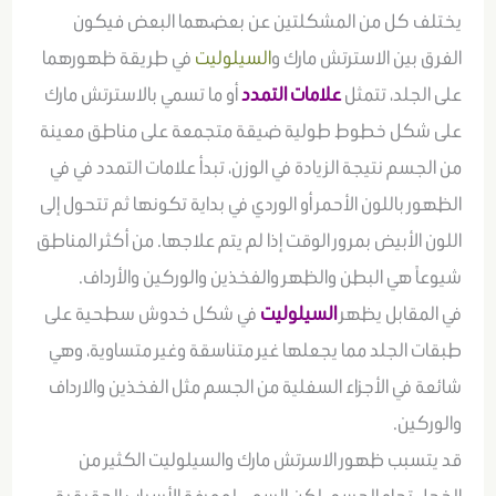
يختلف كل من المشكلتين عن بعضهما البعض فيكون
الفرق بين الاسترتش مارك و
السيلوليت
في طريقة ظهورهما
على الجلد، تتمثل
علامات التمدد
أو ما تسمي بالاسترتش مارك
على شكل خطوط طولية ضيقة متجمعة على مناطق معينة
من الجسم نتيجة الزيادة في الوزن، تبدأ علامات التمدد في في
الظهور باللون الأحمر أو الوردي في بداية تكونها ثم تتحول إلى
اللون الأبيض بمرور الوقت إذا لم يتم علاجها. من أكثر المناطق
شيوعاً هي البطن والظهر والفخذين والوركين والأرداف.
في المقابل يظهر
السيلوليت
في شكل خدوش سطحية على
طبقات الجلد مما يجعلها غير متناسقة وغير متساوية، وهي
شائعة في الأجزاء السفلية من الجسم مثل الفخذين والارداف
والوركين.
قد يتسبب ظهور الاسرتش مارك والسيلوليت الكثير من