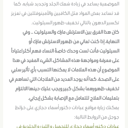
الموضعية يساعد في زيادة سُمك الجلد وتجديد شبابه، كما
قد تساعد بعض المواد مثل الكافيين والأمينوفللين في تعزيز
تكسير الدهون بالتالي تخفيف ظهور السيلوليت.
كان هذا الفرق بين الاسترتش مارك والسيلوليت .. وفي
النهاية، إذا كنت تعاني من ظهور الاسترتش مارك أو
السيلوليت فأنت لست وحدك خاصةً النساء فهم أكثر اعتياداً
على معرفة ومواجهة هذه المشاكل، الشيء المفيد في هذا
الموضوع أن هذه العلامات لا يمكنها التسبب بأي تأثير سلبي
على الصحة، كما أنه يوجد العديد من العلاجات التي تساهم في
تخفيف ظهورهما بشكل كبير ويجب عليك حينها الالتزام
بتعليمات العلاج للتعامل مع الإصابة بشكل إيجابي.
يمكنك زيارة مواقع عيادات دكتور أسماء حجازي على خرائط
جوجل من الروابط التالية:
عيادات دكتور أسماء حجازي للتجميل و الليزر و الجلدية في