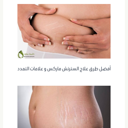
أفضل طرق علاج السترتش ماركس و علامات التمدد