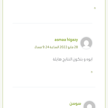
رد
asmaa higazy
28 مايو 2022 الساعة 9:24 مساءً
ايوه و بتكون النتايج هايلة
رد
سوسن