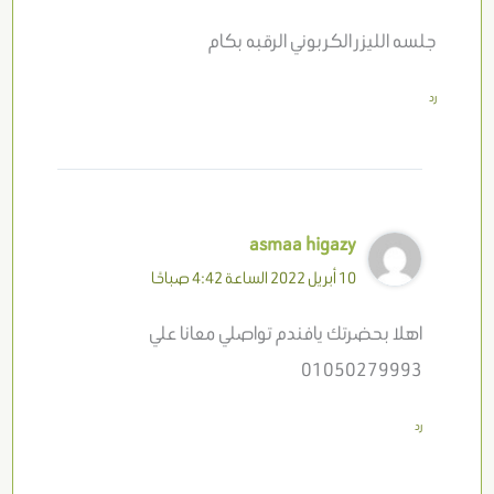
جلسه الليزر الكربوني الرقبه بكام
رد
asmaa higazy
10 أبريل 2022 الساعة 4:42 صباحًا
اهلا بحضرتك يافندم تواصلي معانا علي
01050279993
رد