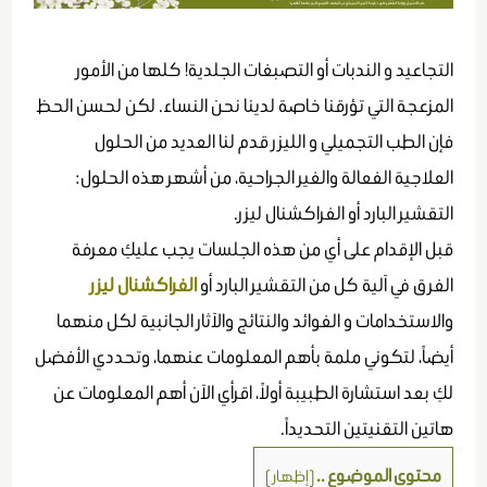
التجاعيد و الندبات أو التصبغات الجلدية! كلها من الأمور
المزعجة التي تؤرقنا خاصة لدينا نحن النساء. لكن لحسن الحظ
فإن الطب التجميلي و الليزر قدم لنا العديد من الحلول
العلاجية الفعالة والغير الجراحية، من أشهر هذه الحلول:
التقشير البارد أو الفراكشنال ليزر.
قبل الإقدام على أي من هذه الجلسات يجب عليكِ معرفة
الفرق في آلية كل من التقشير البارد أو
الفراكشنال ليزر
والاستخدامات و الفوائد والنتائج والآثار الجانبية لكل منهما
أيضاً، لتكوني ملمة بأهم المعلومات عنهما، وتحددي الأفضل
لكِ بعد استشارة الطبيبة أولاً، اقرأي الآن أهم المعلومات عن
هاتين التقنيتين التحديداً.
محتوى الموضوع ..
[
إظهار
]