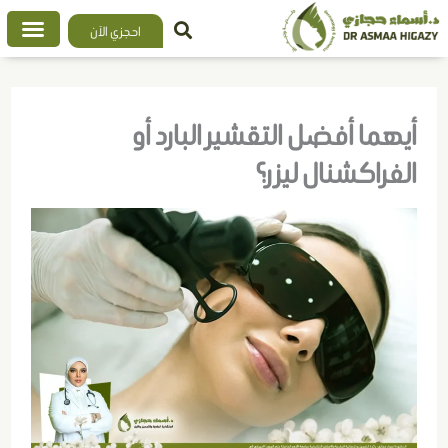
خطي
احجزي الآن
لى
لمحتوى
أيهما أفضل التقشير البارد أو
الفراكشنال ليزر؟