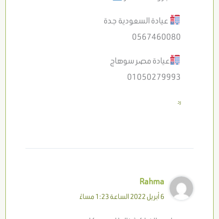
عيادة السعودية جدة
0567460080
عيادة مصر سوهاج
01050279993
رد
Rahma
6 أبريل 2022 الساعة 1:23 مساءً