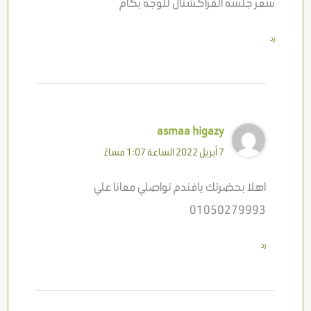
سعر جلسه الفراكشنال للوجه بكام
رد
asmaa higazy
7 أبريل 2022 الساعة 1:07 مساءً
اهلا بحضرتك يافندم تواصلي معانا علي
01050279993
رد