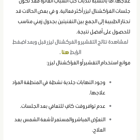
علاجها، أما بالنسبة لندبات حب الشباب الغائرة فقد تكون
جلسات الفراكشنال ليزر أكثر فعالية. و في بعض الحالات قد
تحتار الطبيبة إلى الجمع بين التقنيتين بجدول زمني مناسب
للحصول على أفضل نتيجة.
لمشاهدة نتائج التقشير و الفركشنال ليزر قبل وبعد اضغط
الرابط
هنا
.
موانع استخدام التقشير أو الفراكشنال ليزر:
وجود التهابات جلدية نشطة في المنطقة المراد
علاجها.
عدم توافر وقت كافٍ للتعافي بعد الجلسات.
التعرّض المباشر والمستمر لأشعة الشمس بعد
العلاج.