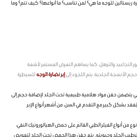
رة ريستالين للوجه ما هي؟ لمن تناسب؟ ما أنواعها؟ كيف تتم؟ وما
ر التجاعيد والترهل، كما يساهم التعرض المستمر لأشعة
 الأنسجة الجلدية، يتم اللجوء إلى
إبر نضارة الوجه
للسيطرة
جراحي يتضمن حقن مواد هلامية طبيعية تحت الجلد لإضافة حجم إلى
ُفقد بشكل كبير مع التقدم في السن، من أشهر أنواع الإبر
رة ريستالين (Restylane Skinboosters) هي نوع من أنواع الفيلر الطبي القائم على حمض الهيالورونيك النقي،
طيب الجلد وحيويته. يتم حقن هذا الحمض تحت الجلد لتعويض