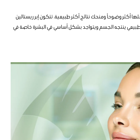
لها أكثر وضوحاً ومنحك نتائج أكثر طبيعية، تتكون إبر ريستالين
يعي ينتجه الجسم ويتواجد بشكل أساسي في البشرة خاصة في