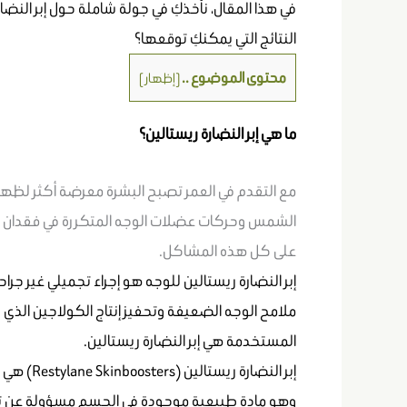
في هذا المقال، نأخذكِ في جولة شاملة حول إبر النضا
النتائج التي يمكنكِ توقعها؟
محتوى الموضوع ..
[
إظهار
]
ما هي إبر النضارة ريستالين؟
مع التقدم في العمر تصبح البشرة معرضة أكثر لظهو
الشمس وحركات عضلات الوجه المتكررة في فقدان حجم
على كل هذه المشاكل.
إبر النضارة ريستالين للوجه هو إجراء تجميلي غير 
ملامح الوجه الضعيفة وتحفيز إنتاج الكولاجين الذي ي
المستخدمة هي إبر النضارة ريستالين.
إبر النضا
وهو مادة طبيعية موجودة في الجسم مسؤولة عن تر