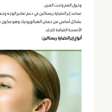
وحول الفم وتحت العين.
تساعد إبر النضارة ريستالين في دعم تعابير الوجه وجع
بشكل أساسي من حمض الهيالورونيك وهو مكون طب
الأنسجة الضامة للجلد.
أنواع إبر النضارة ريستالين: