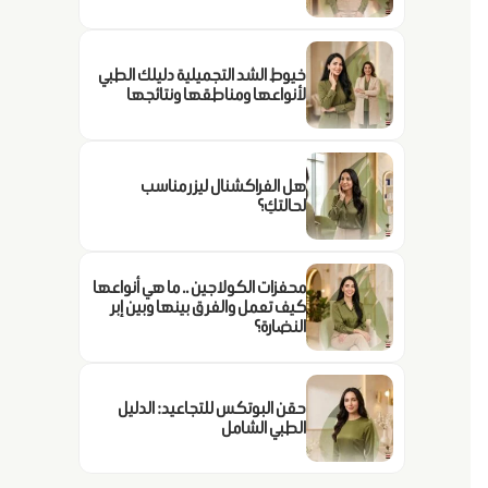
خيوط الشد التجميلية دليلك الطبي
لأنواعها ومناطقها ونتائجها
هل الفراكشنال ليزر مناسب
لحالتكِ؟
محفزات الكولاجين .. ما هي أنواعها
كيف تعمل والفرق بينها وبين إبر
النضارة؟
حقن البوتكس للتجاعيد: الدليل
الطبي الشامل