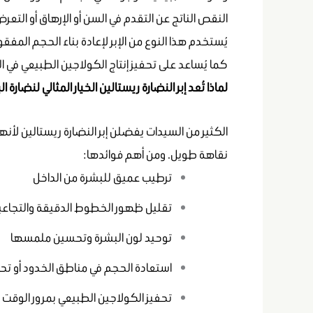
النقص الناتج عن التقدم في السن أو الإرهاق أو الت
يُستخدم هذا النوع من الإبر لإعادة بناء الحجم المف
كما يُساعد على تحفيز إنتاج الكولاجين الطبيعي في ا
لماذا تُعد إبر النضارة ريستالين الخيار المثالي لنضارة ا
الكثير من السيدات يفضلن إبر النضارة ريستالين لأنه
نقاهة طويل. ومن أهم فوائدها:
ترطيب عميق للبشرة من الداخل
تقليل ظهور الخطوط الدقيقة والتجاعي
توحيد لون البشرة وتحسين ملمسها
استعادة الحجم في مناطق الخدود أو تح
تحفيز الكولاجين الطبيعي بمرور الوقت