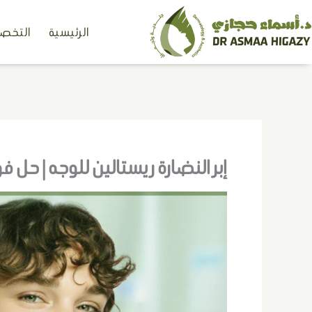
خطي
الرئيسية
التخصص
لى
لمحتوى
إبر النضارة ريستالين للوجه | حل فور