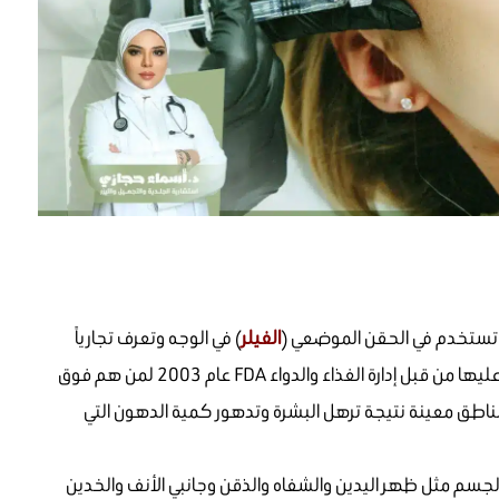
لتي تستخدم في الحقن الموضعي (
الفيلر
) في الوجه وتعرف تجارياً
باسم إبر ريستالين Restylane Fillers، تمت الموافقة عليها من قبل إدارة الغذاء والدواء FDA عام 2003 لمن هم فوق
 مناطق معينة نتيجة ترهل البشرة وتدهور كمية الدهون التي
جسم مثل ظهر اليدين والشفاه والذقن وجانبي الأنف والخدين