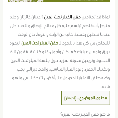
لماذا قد تحتاجين
حقن الفيلر تحت العين
؟ عينان غائرتان وجلد
مترهل أسفلهم ترتسم عليه كل معالم الإرهاق والتعب! حتى
عندما تحظين بقسط كافٍ من الراحة والنوم!، حان الوقت
للتخلص من كل هذا باللجوء لـ
حقن الفيلر تحت العين
، ليعود
بريق ولمعان عينيك كما كان وأجمل، فلو كنت قلقة من تلك
الخطوة، وتريدين معرفة المزيد حول جلسة الفيلر تحت العين
وتكنيك الحقن، ونوع الفيلر المناسب، والمحاذير التي يجب
وضعها في الاعتبار للحصول على أفضل نتيجة؛ تابعي ما هو
قادم.
محتوى الموضوع ..
[
إظهار
]
ما هو حقن الفيلر تحت العين؟