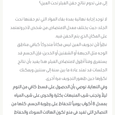
إلى متى تدوم نتائج حقن الفيلر تحت العين؟
لا توجد إجابة نهائية بمدة بقاء المواد التي تم حقنها تحت
الجلد؛ حيث يختلف معدل الامتصاص من شخص لآخر وتعتمد
على المكان الذي يتم الحقن فيه.
نظراً لأن تجويف العين ليس مكاناً متحركاً كباقي مناطق
الوجه مثل الجبهة أو الشفتين أو الخدين؛ فإن الجسم قد
يستغرق وقتاً أطول لامتصاص الفيلر، هذا يفيد بأن نتائج
الجلسات قد تمتد عادة ما بين سنة إلى سنتين ويمكنك
تكرارها حين ظهور التجويف مرة أخرى.
وفي النهاية، نوصي بأن الحصول على قسط كافي من النوم
ليلاً وتجنب شرب المنبهات بكثرة والحرص على شرب المياه
بمعدل 8 أكواب يومياً للحفاظ على رطوبة الجسم، كلها من
النصائح التي تفيد في منع تكون الهالات السوداء والحفاظ