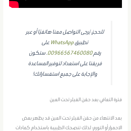
للحجز، يُرجى التواصل معنا هاتفيًا أو عبر
تطبيق
WhatsApp
على
رقم
00966567460080
. ستكون
فريقنا على استعداد لتوفير المساعدة
والإجابة على جميع استفساراتك!
فترة التعافي بعد حقن الفيلر تحت العين
بعد الانتهاء من حقن الفيلر تحت العين قد يظهر بعض
الاحمرار أو التورم؛ لذلك تنصحك الطبيبة باستخدام كمادات