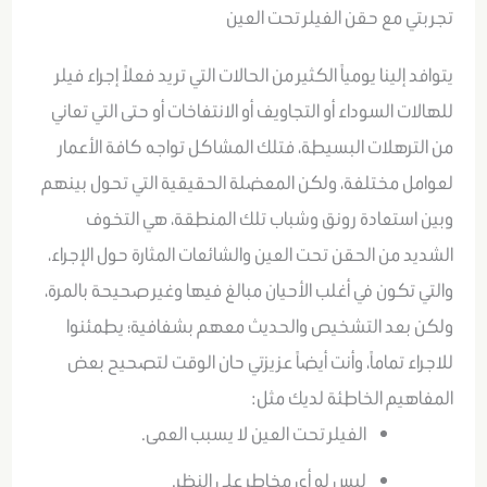
تجربتي مع حقن الفيلر تحت العين
يتوافد إلينا يومياً الكثير من الحالات التي تريد فعلاً إجراء فيلر
للهالات السوداء أو التجاويف أو الانتفاخات أو حتى التي تعاني
من الترهلات البسيطة، فتلك المشاكل تواجه كافة الأعمار
لعوامل مختلفة، ولكن المعضلة الحقيقية التي تحول بينهم
وبين استعادة رونق وشباب تلك المنطقة، هي التخوف
الشديد من الحقن تحت العين والشائعات المثارة حول الإجراء،
والتي تكون في أغلب الأحيان مبالغ فيها وغير صحيحة بالمرة،
ولكن بعد التشخيص والحديث معهم بشفافية؛ يطمئنوا
للاجراء تماماً، وأنت أيضاً عزيزتي حان الوقت لتصحيح بعض
المفاهيم الخاطئة لديك مثل:
الفيلر تحت العين لا يسبب العمى.
ليس له أي مخاطر على النظر.