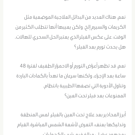
نعم، هناك العديد من البدائل العلاجية الموضعية مثل
الكريمات والسيرم إلخ، ولكن يعيبها أنها تتطلب الكثير من
الوقت، على عكس الفيلر الذي يعتبر الحل السحري للهالات.
هل يحدث تورم بعد الفيلر ؟
نعم، قد تظهر أعراض التورم أو الاحمرار الطفيف لفترة 48
ساعة بعد الإجراء، ولكنها سرعان ما تهدأ بالكمادات الباردة
وتناول الأدوية التي تصفها الطبيبة بانتظام.
الممنوعات بعد فيلر تحت العين؟
أبرز المحاذير بعد علاج تحت العين بالفيلر، لمس المنطقة
وتدليكها بعنف، التعرض لأشعة الشمس المباشرة، القيام
بمجهود عضلي مبالغ فيه، شرب الكحوليات.