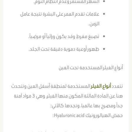
السهر المستمر وعدم انتظام النوم.
علامات تقدم العمر على البشرة نتيجة عامل
الزمن.
تصبغ مفرط وقد يكون وراثياً أو مرضياً.
ظهور أوعية دموية دقيقة تحت الجلد.
أنواع الفيلر المستخدمة تحت العين
تتعدد
أنواع الفيلر
المستخدمة لمنطقة أسفل العين ونتحدث
هنا عن المادة المالئة المكون منها الفيلر، وهي 3 مواد آمنة
جداً ومصرح بها عالميا، ونجدها كالآتي:
حمض الهيالورونيك Hyaluronic acid: