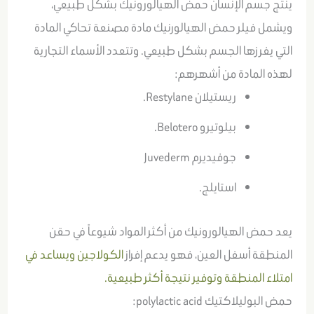
ينتج جسم الإنسان حمض الهيالورونيك بشكل طبيعي،
ويشمل فيلر حمض الهيالورنيك مادة مصنعة تحاكي المادة
التي يفرزها الجسم بشكل طبيعي. وتتعدد الأسماء التجارية
لهذه المادة من أشهرهم:
ريستيلان Restylane.
بيلوتيرو Belotero.
جوفيديرم Juvederm
استايلج.
يعد حمض الهيالورونيك من أكثر المواد شيوعاً في حقن
المنطقة أسفل العين، فهو يدعم إفراز
الكولاجين
ويساعد في
امتلاء المنطقة وتوفير نتيجة أكثر طبيعية.
حمض البوليلاكتيك polylactic acid: