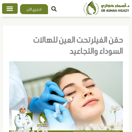
خطي
احجزي الآن
لى
لمحتوى
حقن الفيلر تحت العين للهالات
السوداء والتجاعيد