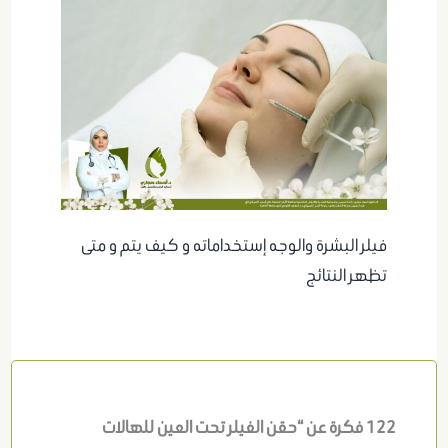
فيلر البشرة والوجه إستخداماته و كيف يتم و متى
تظهر النتائج
122 فكرة عن “حقن الفيلر تحت العين للهالات