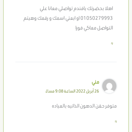
اهلا بحضرتك يافندم تواصلي معانا علي
01050279993 او ابعتي اسمك و رقمك وهيتم
التواصل معاكي فورا
رد
مني
26 أبريل 2022 الساعة 9:08 مساءً
متوفر حقن الدهون الذاتيه بالعياده
رد