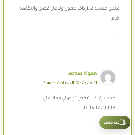
عندي خفسه فالارداف دهون ولا فلر افضل والتكلفه
كام
رد
asmaa higazy
24 مايو 2022 الساعة 7:27 مساءً
حسب رغبة الشخص تواصلي معانا علي
01050279993
حجز موعد
رد