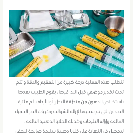
تتطلب هذه العملية درجة كبيرة من التعقيم والدقة و تتم
تحت تخدير موضعي قبل البدأ فيها ، يقوم الطبيب بعدها
باستخلاص الدهون من منطقة البطن أو الأرداف، ثم فلترة
الدهون التي تم سحبها لإزالة الشوائب وكريات الدم الحمراء
العالقة وإزالة التليفات وكذلك الخلايا الدهنية التالفة ،
ليحصل في النهاية على خلايا دهنية سليمة صالحة للحقن