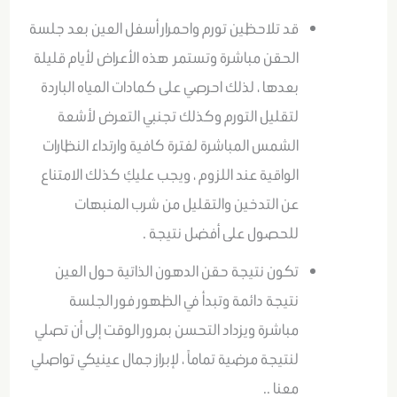
قد تلاحظين تورم واحمرار أسفل العين بعد جلسة
الحقن مباشرة وتستمر هذه الأعراض لأيام قليلة
بعدها ، لذلك احرصي على كمادات المياه الباردة
لتقليل التورم وكذلك تجنبي التعرض لأشعة
الشمس المباشرة لفترة كافية وارتداء النظارات
الواقية عند اللزوم ، ويجب عليكِ كذلك الامتناع
عن التدخين والتقليل من شرب المنبهات
للحصول على أفضل نتيجة .
تكون نتيجة حقن الدهون الذاتية حول العين
نتيجة دائمة وتبدأ في الظهور فور الجلسة
مباشرة ويزداد التحسن بمرور الوقت إلى أن تصلي
لنتيجة مرضية تماماً ، لإبراز جمال عينيكي تواصلي
معنا ..