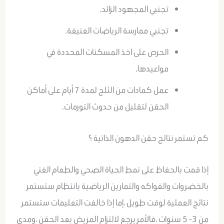
تجنبي المجهود الزائد.
تجنبي ممارسة الرياضات العنيفة.
الحرص على اخذ المسكنات المحددة في
مواعيدها.
عمل كمادات من الثلج لمدة 7 أيام على أماكن
الحقن لتقليل من حدوث التورمات.
كم تستمر نتائج حقن الدهون الذاتية ؟
إذا قمت بالحفاظ على نمط الحياة الصحي والطعام الغني
بالخضروات والفواكه والتمارين الرياضية بانتظام ستستمر
نتائج العملية لوقت طويل ،إما إذا خالفت التعليمات ستستمر
من 3- 5 سنوات ،فالأمر يرجع لالتزام المريض بعد الحقن ،ومدى