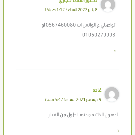
دكتور أسماء حجازي
8 يناير 2022 الساعة 1:12 صباحًا
تواصلي ع الواتس اب 0567460080 او
01050279993
رد
غاده
9 ديسمبر 2021 الساعة 5:42 مساءً
الدهون الذاتيه مدتها اطول من الفيلر
رد