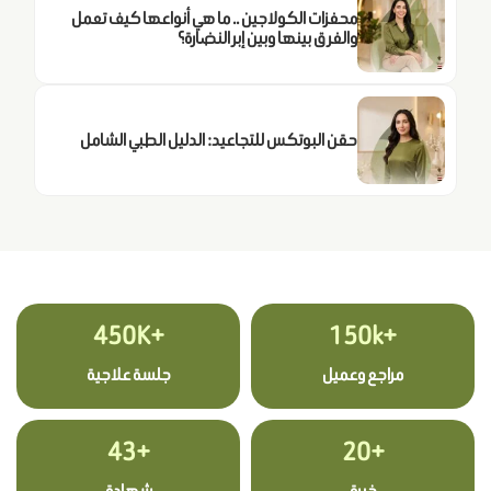
محفزات الكولاجين .. ما هي أنواعها كيف تعمل
والفرق بينها وبين إبر النضارة؟
حقن البوتكس للتجاعيد: الدليل الطبي الشامل
+450K
+150k
مراجع وعميل
جلسة علاجية
+43
+20
خبرة
شهادة