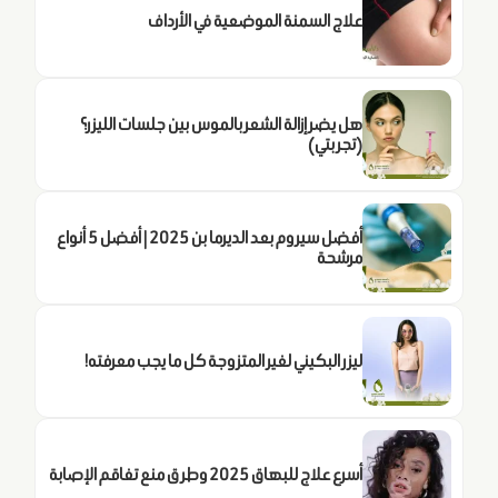
علاج السمنة الموضعية في الأرداف
هل يضر إزالة الشعر بالموس بين جلسات الليزر؟
(تجربتي)
أفضل سيروم بعد الديرما بن 2025 | أفضل 5 أنواع
مرشحة
ليزر البكيني لغير المتزوجة كل ما يجب معرفته!
أسرع علاج للبهاق 2025 وطرق منع تفاقم الإصابة