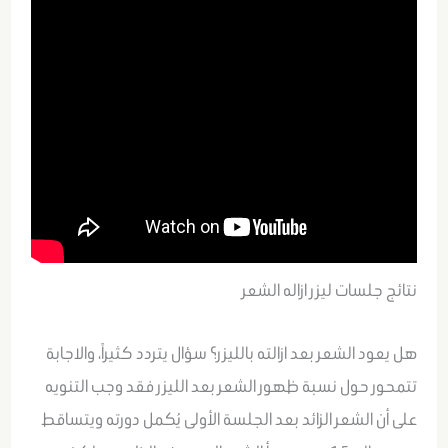
نتائج جلسات ليزر ازاله الشعر
هل يعود الشعر بعد ازالته بالليزر؟ سؤال يتردد كثيراً، والاجابة
تتمحور حول نسبة ظهور الشعر بعد الليزر فقد وجب التنويه
على أن الشعر الزائد بعد الجلسة الأولى يُكمل دورته ويتساقط