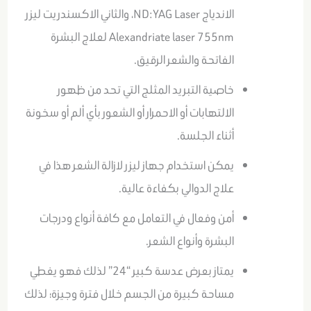
الاندياج ND:YAG Laser، والثاني الاكسندريت ليزر
Alexandriate laser 755nm لعلاج البشرة
الفاتحة والشعر الرقيق.
خاصية التبريد المثلج التي تحد من ظهور
الالتهابات أو الاحمرار أو الشعور بأي ألم أو سخونة
أثناء الجلسة.
يمكن استخدام جهاز ليزر لازالة الشعر هذا في
علاج الدوالي بكفاءة عالية.
أمن وفعال في التعامل مع كافة أنواع ودرجات
البشرة وأنواع الشعر.
يمتاز بعرض عدسة كبير “24” لذلك فهو يغطي
مساحة كبيرة من الجسم خلال فترة وجيزة؛ لذلك