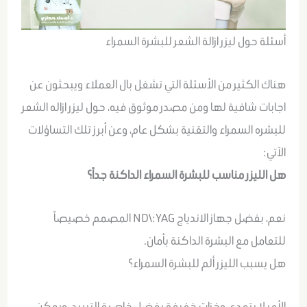
أسئلة حول ليزر ازالة الشعر للبشرة السمراء
هناك الكثير من الأسئلة التي تشغل بال العملاء ويبحثون عن
اجابات شافية لها ومن مصدر موثوق فيه، حول ليزر ازاله الشعر
للبشره السمراء والتقنية بشكل عام، وعن أبرز تلك التساؤلات
الآتي:
هل الليزر مناسب للبشرة السمراء الداكنة جداً؟
نعم، بفضل جهاز الاندياج ND\:YAG المصمم خصيصاً
للتعامل مع البشرة الداكنة بأمان.
هل يسبب الليزر ألم للبشرة السمراء؟
الأمر لا يتعدى وخزات خفيفة بفضل خاصية التبريد، ويمكن