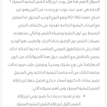
السؤال الأهم هنا هل يوجد ليزر ازاله الشعر للبشره السمراء ؟
الإجابة هي نعم، حيث يوجد نوع محدد من الليزر وهو ليزر
اندياج ND:YAG Laser وهو النوع الوحيد المخول له التعامل
مع أصحاب البشرة الداكنة؛ لقدرته على اكتشاف التباين
البسيط بين لون البشرة وبصيلة الشعر، وبالتالي يستهدف
بصيلات الشعر دون الإضرار بخلايا الجلد، والطبيب هو الوحيد
القادر على اختيار الطول الموجي المناسب له تبعاً للحالة؛ لذلك
ينصح بالتناقش مع الطبيب حول هذا الأمر والتأكد من كون
الجهاز آمناً على نوع بشرتك ومجرباً، ويفضل طلب صور لحالات
سابقة للتأكد من أنه مناسباً للبشرة الداكنة، وفي المجمل
تضم عيادات الدكتورة أسماء حجازي افضل جهاز ليزر لازالة
الشعر للبشرة السمراء ومن أهم مميزاته الآتي:
يقدم تقنية حديثة جداً تضم نوعي ليزر إزالة
الشعر، الأول ليزر ازاله الشعر للبشره السمراء