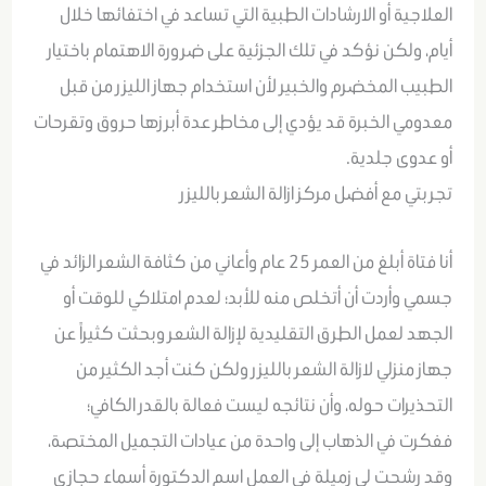
العلاجية أو الارشادات الطبية التي تساعد في اختفائها خلال
أيام، ولكن نؤكد في تلك الجزئية على ضرورة الاهتمام باختيار
الطبيب المخضرم والخبير لأن استخدام جهاز الليزر من قبل
معدومي الخبرة قد يؤدي إلى مخاطر عدة أبرزها حروق وتقرحات
أو عدوى جلدية.
تجربتي مع أفضل مركز ازالة الشعر بالليزر
أنا فتاة أبلغ من العمر 25 عام وأعاني من كثافة الشعر الزائد في
جسمي وأردت أن أتخلص منه للأبد؛ لعدم امتلاكي للوقت أو
الجهد لعمل الطرق التقليدية لإزالة الشعر وبحثت كثيراً عن
جهاز منزلي لازالة الشعر بالليزر ولكن كنت أجد الكثير من
التحذيرات حوله، وأن نتائجه ليست فعالة بالقدر الكافي؛
ففكرت في الذهاب إلى واحدة من عيادات التجميل المختصة،
وقد رشحت لي زميلة في العمل اسم الدكتورة أسماء حجازي