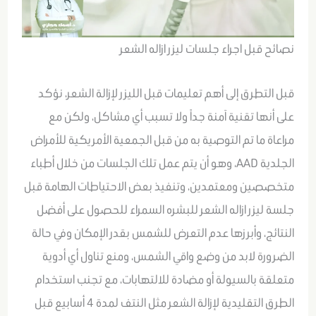
نصائح قبل اجراء جلسات ليزر ازاله الشعر
قبل التطرق إلى أهم تعليمات قبل الليزر لإزالة الشعر، نؤكد
على أنها تقنية آمنة جداً ولا تسبب أي مشاكل، ولكن مع
مراعاة ما تم التوصية به من قبل الجمعية الأمريكية للأمراض
الجلدية AAD، وهو أن يتم عمل تلك الجلسات من خلال أطباء
متخصصين ومعتمدين، وتنفيذ بعض الاحتياطات الهامة قبل
جلسة ليزر ازاله الشعر للبشره السمراء للحصول على أفضل
النتائج، وأبرزها عدم التعرض للشمس بقدر الإمكان وفي حالة
الضرورة لابد من وضع واقي الشمس، ومنع تناول أي أدوية
متعلقة بالسيولة أو مضادة للالتهابات، مع تجنب استخدام
الطرق التقليدية لإزالة الشعر مثل النتف لمدة 4 أسابيع قبل