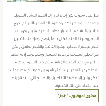
قبل عدة سنوات كان إجراء ليزر ازاله الشعر للبشره السمراء
محفوفاً بالمخاطر، لكون اجهزة ازالة الشعر بالليزر لم تضع
ميلانين البشرة في الاعتبار، وكانت لا تفرق ما بين بصيلات
الشعر وصبغة الجلد، فكان دائماً ينصح بإجراء جلسات ليزر
شعر الجسم لأصحاب البشرة الفاتحة والشعر الغامق، ولكن
مع التطور المستمر في عالم التجميل وتكنولوجيا إزالة الشعر
بالليزر تم توفير التقنية المناسبة لأصحاب البشرة الداكنة
للتخلص من الشعر الزائد بأمان تام ودون حدوث أي مضاعفات
تذكر، والآن إليك كافة التفاصيل والنصائح التي ستحتاجينها
عند الإقدام على تلك الخطوة.
محتوى الموضوع ..
[
إظهار
]