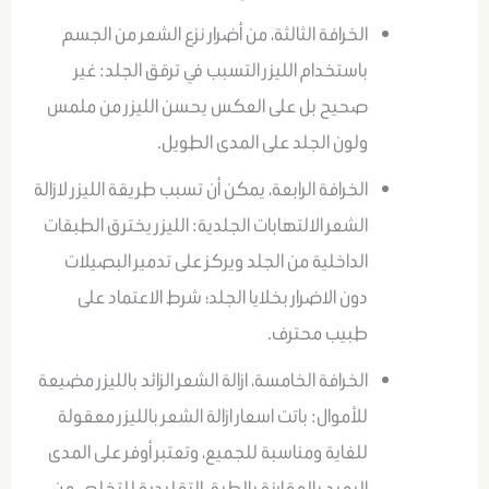
الخرافة الثالثة، من أضرار نزع الشعر من الجسم
باستخدام الليزر التسبب في ترقق الجلد: غير
صحيح بل على العكس يحسن الليزر من ملمس
ولون الجلد على المدى الطويل.
الخرافة الرابعة، يمكن أن تسبب طريقة الليزر لازالة
الشعر الالتهابات الجلدية: الليزر يخترق الطبقات
الداخلية من الجلد ويركز على تدمير البصيلات
دون الاضرار بخلايا الجلد؛ شرط الاعتماد على
طبيب محترف.
الخرافة الخامسة، ازالة الشعر الزائد بالليزر مضيعة
للأموال: باتت اسعار ازالة الشعر بالليزر معقولة
للغاية ومناسبة للجميع، وتعتبر أوفر على المدى
البعيد بالمقارنة بالطرق التقليدية للتخلص من