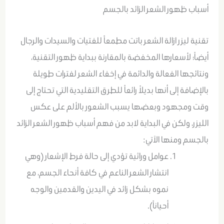
أسباب ظهور الشعر الزائد بالجسم
تقنية ليزر ازالة الشعر باتت مطمعاً للفتيات والسيدات والرجال
أيضاً؛ لأسعارها المخفضة بالمقارنة ببداية ظهور التقنية،
ونتائجها الفعالة والدائمة في إخفاء الشعر لفترات طويلة
بالإضافة إلى أنها بديلاً رائعاً للطرق التقليدية التي تحتاج إلى
وقت ومجهود وبعضها يسبب الشعور بالألم على عكس
الليزر، ولكن في البداية لابد من فهم أسباب ظهور الشعر الزائد
بالجسم ومنها الآتي:
عوامل وراثية تؤدي إلى حالة فرط الإشعار (وهي
انتشار الشعر الناعم في كافة أنحاء الجسم، مع
نموه بشكل زائد في اليدين والقدمين والوجه
أحياناً).