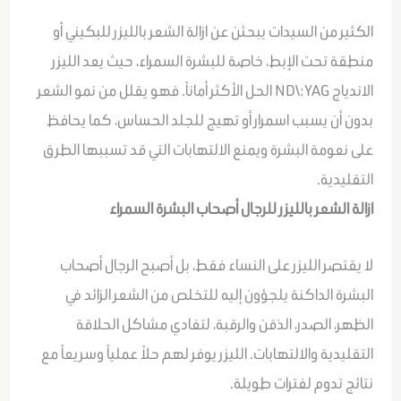
الكثير من السيدات يبحثن عن ازالة الشعر بالليزر للبكيني أو
منطقة تحت الإبط، خاصة للبشرة السمراء، حيث يعد الليزر
الاندياج ND\:YAG الحل الأكثر أماناً. فهو يقلل من نمو الشعر
بدون أن يسبب اسمرار أو تهيج للجلد الحساس، كما يحافظ
على نعومة البشرة ويمنع الالتهابات التي قد تسببها الطرق
التقليدية.
ازالة الشعر بالليزر للرجال أصحاب البشرة السمراء
لا يقتصر الليزر على النساء فقط، بل أصبح الرجال أصحاب
البشرة الداكنة يلجؤون إليه للتخلص من الشعر الزائد في
الظهر، الصدر، الذقن والرقبة، لتفادي مشاكل الحلاقة
التقليدية والالتهابات. الليزر يوفر لهم حلاً عملياً وسريعاً مع
نتائج تدوم لفترات طويلة.