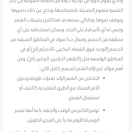
والذي يقوم بدوره في توجيه حزمة من الطاقة الضوئية إلى جذر
الشعرة فتقوم البصيلة بامتصاصها؛ وينتج عن ذلك تدميرها
ويوقف نموها، وبالتالي يستهدف هنا الليزر بصيلات الشعر
وليس له أي تأثير ضار على الجلد، ويمكن استخدامه على أي
منطقة من الجسم، وفعال جداً سواء في المناطق الضيقة من
الجسم (الوجه، فوق الشفاه، البكيني، الآندر آرم إلخ) أو في
المناطق الواسعة مثل (الظهر، الذراعين، الرجلين إلخ)، ومن
أهم فوائد ليزر ازالة الشعر للجسم كامل الآتي:
التخلص من الشعر الزائد لفترات طويلة وبدون
الألم المعتاد مع الطرق التقليدية كالنتف أو
استعمال الشمع.
توفير الكثير من الوقت والجهد كما أنها تعتبر
الوسيلة الأوفر مادياً على المدى الطويل.