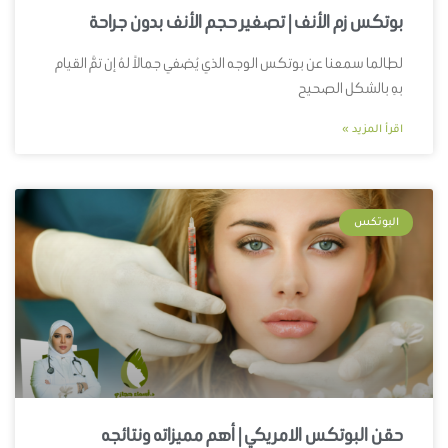
بوتكس زم الأنف | تصغير حجم الأنف بدون جراحة
لطالما سمعنا عن بوتكس الوجه الذي يُضفي جمالاً لهُ إن تمَّ القيام
بهِ بالشكل الصحيح
اقرأ المزيد »
البوتكس
حقن البوتكس الامريكي | أهم مميزاته ونتائجه