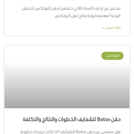
تبحثين عن تجارب النساء اللاتي خضعن لحقن البوتكس لتجميل
الوجه؟ مهتمة لرؤية نتائج حقن البوتكس
اقرأ المزيد »
البوتكس
حقن Botox للشفايف الخطوات والنتائج والتكلفة
هل سمعتي عن حقن Botox للشفايف؟ إذا كانت تزعجك خطوط