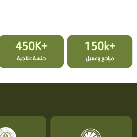
+450K
+150k
مراجع وعميل
جلسة علاجية