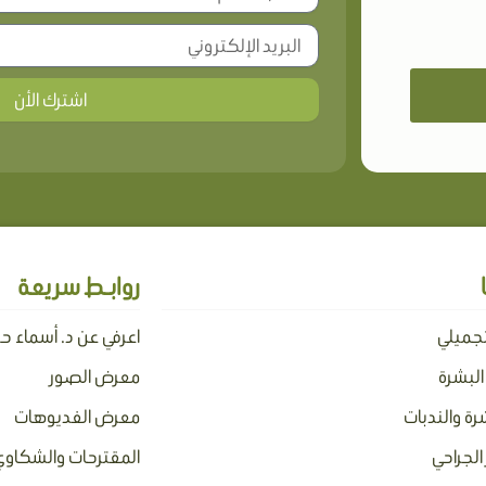
اشترك الأن
روابـط سريعة
تجميلي
اعرفي عن د. أسماء ح
 البشرة
معرض الصور
رة والندبات
معرض الفديوهات
الجراحي
المقترحات والشكاوي