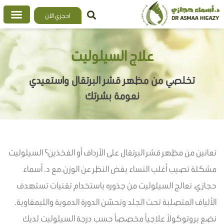
خطي
احجزي الآن
لى
لمحتوى
علاج السيلوليت
تخلصي من مظهر قشر البرتقال واستعيدي
نعومة بشرتك
تعانين من مظهر قشر البرتقال على الأرداف أو الفخذين؟ السيلوليت
مشكلة تصيب أغلب النساء بغض النظر عن الوزن.مع د. أسماء
حجازي، نعالج السيلوليت من جذوره باستخدام تقنيات تستهدف
الألياف المتصلبة تحت الجلد وتحسّن الدورة الدموية والليمفاوية.
نضع بروتوكولاً علاجياً مخصصاً حسب درجة السيلوليت لديك