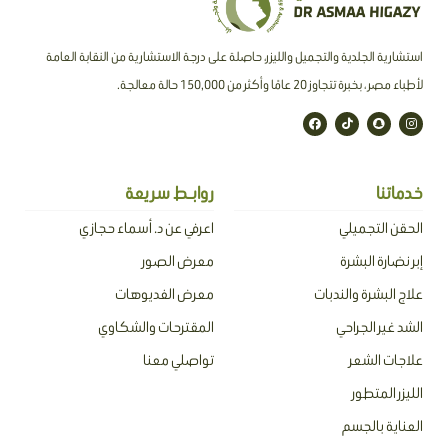
استشارية الجلدية والتجميل والليزر، حاصلة على درجة الاستشارية من النقابة العامة
لأطباء مصر ، بخبرة تتجاوز 20 عامًا وأكثر من 150,000 حالة معالجة.
F
T
S
I
a
i
n
n
c
k
a
s
e
t
p
t
b
o
c
a
o
k
h
g
o
a
r
خدماتنا
روابـط سريعة
k
t
a
m
الحقن التجميلي
اعرفي عن د. أسماء حجازي
إبر نضارة البشرة
معرض الصور
علاج البشرة والندبات
معرض الفديوهات
الشد غير الجراحي
المقترحات والشكاوي
علاجات الشعر
تواصلي معنا
الليزر المتطور
العناية بالجسم