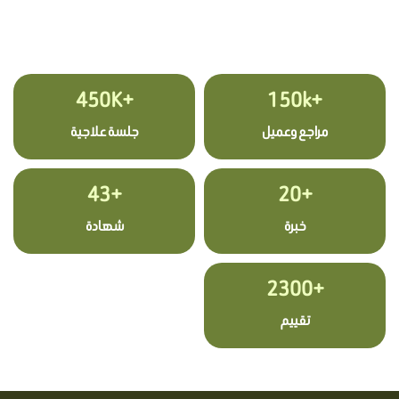
+450K
+150k
مراجع وعميل
جلسة علاجية
+43
+20
خبرة
شهادة
+2300
تقييم