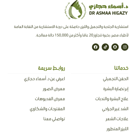
استشارية الجلدية والتجميل والليزر، حاصلة على درجة الاستشارية من النقابة العامة
لأطباء مصر ، بخبرة تتجاوز 20 عامًا وأكثر من 150,000 حالة معالجة.
F
T
S
I
a
i
n
n
c
k
a
s
e
t
p
t
b
o
c
a
o
k
h
g
o
a
r
خدماتنا
روابـط سريعة
k
t
a
m
الحقن التجميلي
اعرفي عن د. أسماء حجازي
إبر نضارة البشرة
معرض الصور
علاج البشرة والندبات
معرض الفديوهات
الشد غير الجراحي
المقترحات والشكاوي
علاجات الشعر
تواصلي معنا
الليزر المتطور