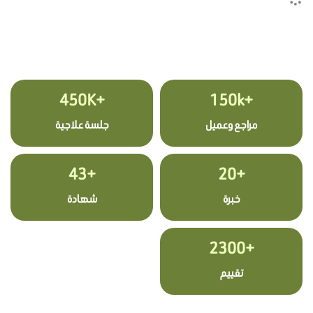
+450K
+150k
مراجع وعميل
جلسة علاجية
+43
+20
خبرة
شهادة
+2300
تقييم