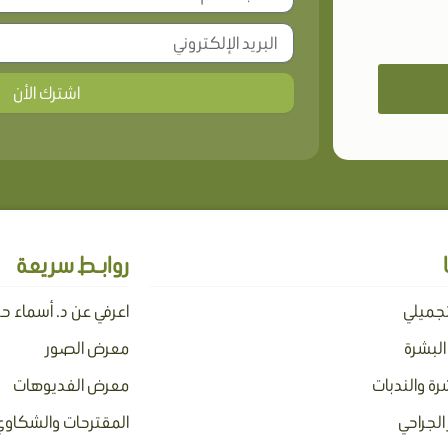
اشترك الأن
روابـط سريعة
تجميلي
اعرفي عن د. أسماء ح
 البشرة
معرض الصور
رة والندبات
معرض الفديوهات
الجراحي
المقترحات والشكاوي