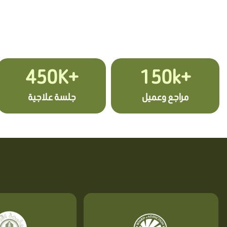
+450K
+150k
مراجع وعميل
جلسة علاجية