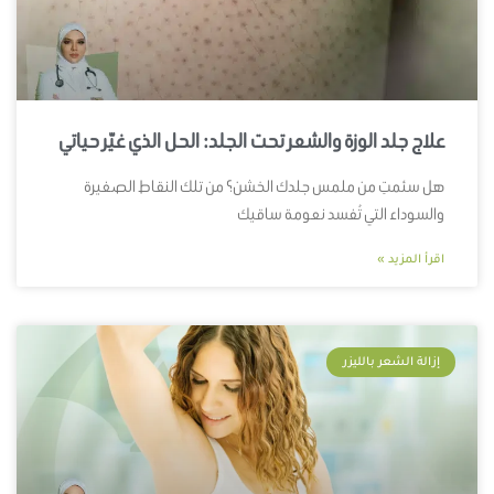
علاج جلد الوزة والشعر تحت الجلد: الحل الذي غيّر حياتي
هل سئمتِ من ملمس جلدك الخشن؟ من تلك النقاط الصغيرة
والسوداء التي تُفسد نعومة ساقيك
اقرأ المزيد »
إزالة الشعر بالليزر