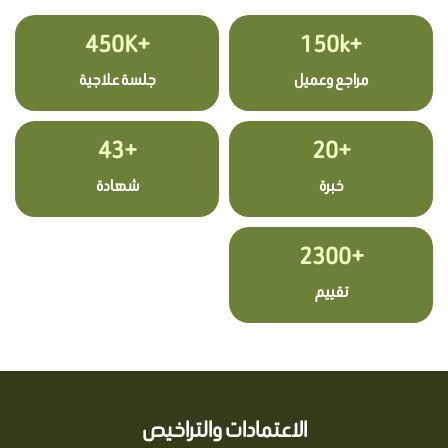
+450K
+150k
مراجع وعميل
جلسة علاجية
+43
+20
خبرة
شهادة
+2300
تقييم
الاعتمادات والتراخيص