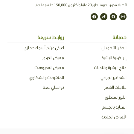
لأطباء مصر ، بخبرة تتجاوز 20 عامًا وأكثر من 150,000 حالة معالجة.
F
T
S
I
a
i
n
n
c
k
a
s
e
t
p
t
b
o
c
a
o
k
h
g
o
a
r
خدماتنا
روابـط سريعة
k
t
a
m
الحقن التجميلي
اعرفي عن د. أسماء حجازي
إبر نضارة البشرة
معرض الصور
علاج البشرة والندبات
معرض الفديوهات
الشد غير الجراحي
المقترحات والشكاوي
علاجات الشعر
تواصلي معنا
الليزر المتطور
العناية بالجسم
الأمراض الجلدية