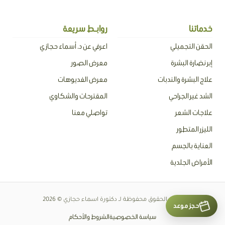
c
k
a
s
e
t
p
t
b
o
c
a
o
k
h
g
o
a
r
خدماتنا
روابـط سريعة
k
t
a
m
الحقن التجميلي
اعرفي عن د. أسماء حجازي
إبر نضارة البشرة
معرض الصور
علاج البشرة والندبات
معرض الفديوهات
الشد غير الجراحي
المقترحات والشكاوي
علاجات الشعر
تواصلي معنا
الليزر المتطور
العناية بالجسم
الأمراض الجلدية
جميع الحقوق محفوظة لـ دكتورة اسماء حجازي © 2026
حجز موعد
سياسة الخصوصية
الشروط والأحكام