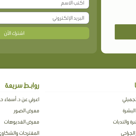
اشترك الأن
روابـط سريعة
تجميلي
اعرفي عن د. أسماء ح
 البشرة
معرض الصور
رة والندبات
معرض الفديوهات
الجراحي
المقترحات والشكاوي