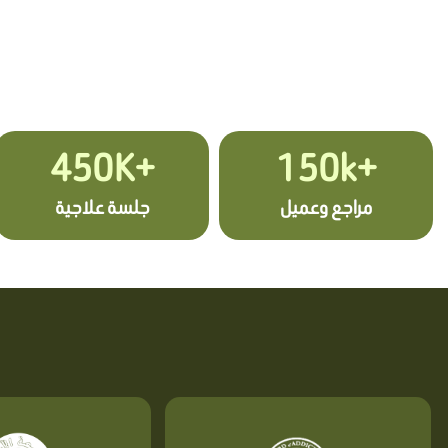
+450K
+150k
مراجع وعميل
جلسة علاجية