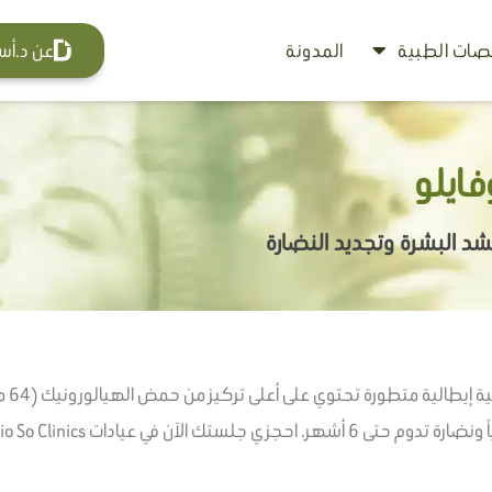
ات الطبية
المدونة
عن د.أس
وفايلو
تعان