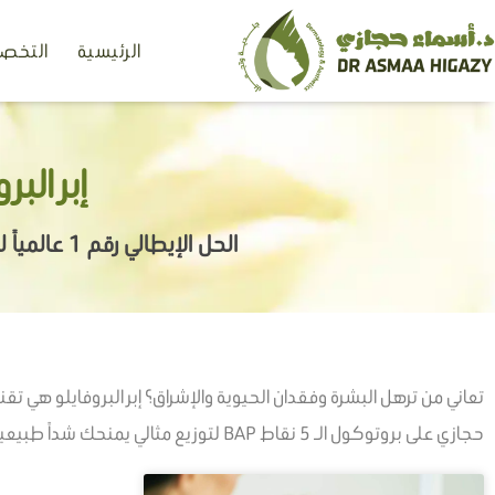
خطي
الرئيسية
التخصص
لى
لمحتوى
إبر البر
الحل الإيطالي رقم 1 عالمياً لشد البشرة وتجديد النضارة
حجازي على بروتوكول الـ 5 نقاط BAP لتوزيع مثالي يمنحك شداً طبيعياً ونضارة تدوم حتى 6 أشهر. احجزي جلستك الآن في عيادات Bio So Clinics بجدة أو عيادات نفرتيتي بسوهاج.