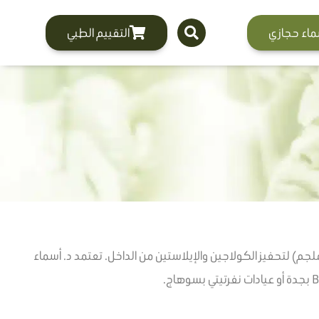
ماء حجازي
التقييم الطبي
ي من ترهل البشرة وفقدان الحيوية والإشراق؟ إبر البروفايلو هي تقنية إيطالية متطورة تحتوي على أعلى تركيز من حمض الهيالورونيك (64 ملجم) لتحفيز الكولاجين والإيلاستين من الداخل. تعتمد د. أسماء