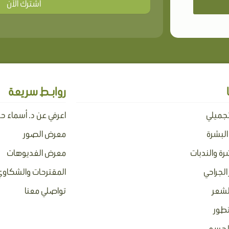
اشترك الأن
روابـط سريعة
تجميلي
اعرفي عن د. أسماء ح
 البشرة
معرض الصور
رة والندبات
معرض الفديوهات
الجراحي
المقترحات والشكاوي
لشعر
تواصلي معنا
تطور
بالجسم