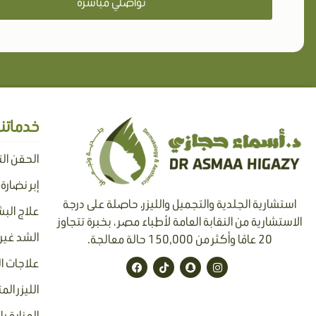
تواصلي مباشرة
خدماتنا
الحقن ال
إبر نضارة
استشارية الجلدية والتجميل والليزر، حاصلة على درجة
علاج البش
الاستشارية من النقابة العامة لأطباء مصر ، بخبرة تتجاوز
الشد غير 
20 عامًا وأكثر من 150,000 حالة معالجة.
F
T
S
I
علاجات ا
a
i
n
n
c
k
a
s
الليزر الم
e
t
p
t
b
o
c
a
o
k
h
g
العناية 