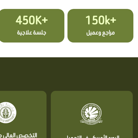
+450K
+150k
مراجع وعميل
جلسة علاجية
التخصص العالي جا
البورد الأمريكي في التجميل