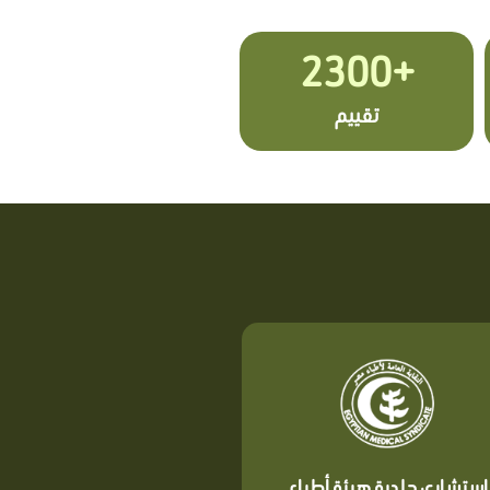
+2300
تقييم
استشاري جلدية هيئة أطباء