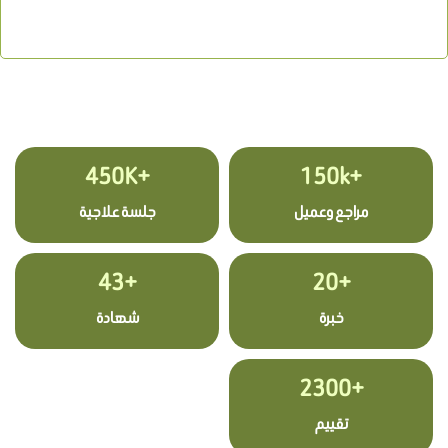
+450K
+150k
مراجع وعميل
جلسة علاجية
+43
+20
خبرة
شهادة
+2300
تقييم