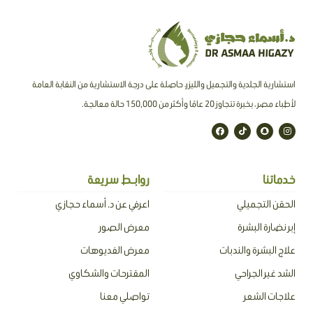
استشارية الجلدية والتجميل والليزر، حاصلة على درجة الاستشارية من النقابة العامة
لأطباء مصر ، بخبرة تتجاوز 20 عامًا وأكثر من 150,000 حالة معالجة.
F
T
S
I
a
i
n
n
c
k
a
s
e
t
p
t
b
o
c
a
o
k
h
g
o
a
r
خدماتنا
روابـط سريعة
k
t
a
m
الحقن التجميلي
اعرفي عن د. أسماء حجازي
إبر نضارة البشرة
معرض الصور
علاج البشرة والندبات
معرض الفديوهات
الشد غير الجراحي
المقترحات والشكاوي
علاجات الشعر
تواصلي معنا