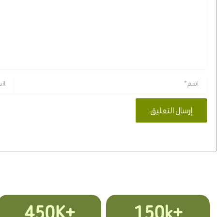
اسم*
Email*
+450K
+150k