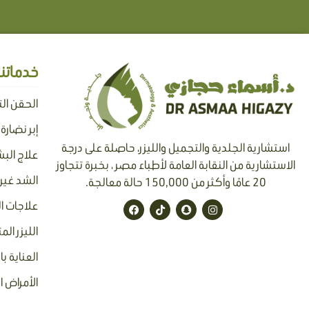
خدماتنا
الحقن ال
إبر نضارة
استشارية الجلدية والتجميل والليزر، حاصلة على درجة
علاج البش
الاستشارية من النقابة العامة لأطباء مصر ، بخبرة تتجاوز
الشد غير 
20 عامًا وأكثر من 150,000 حالة معالجة.
F
T
S
I
علاجات ا
a
i
n
n
c
k
a
s
الليزر الم
e
t
p
t
b
o
c
a
o
k
h
g
العناية 
o
a
r
k
t
a
الأمراض ا
m