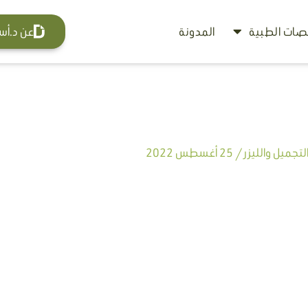
ات الطبية
المدونة
عن د.أس
تجميل والليزر
/
25 أغسطس 2022