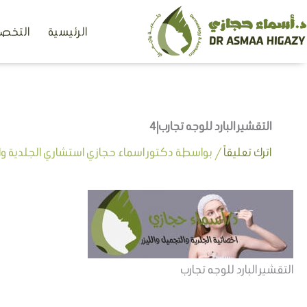
خطي
الرئيسية
التخصص
لى
لمحتوى
التقشير البارد للوجه تجارب|4
اترك تعليقاً
/ بواسطة
دكتور اسماء حجازي استشاري الجلدية وال
التقشير البارد للوجه تجارب