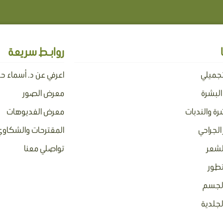
روابـط سريعة
تجميلي
اعرفي عن د. أسماء ح
 البشرة
معرض الصور
رة والندبات
معرض الفديوهات
الجراحي
المقترحات والشكاوي
لشعر
تواصلي معنا
تطور
بالجسم
لجلدية