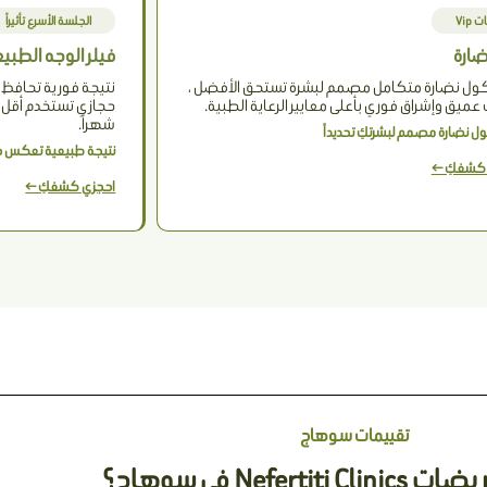
 Vip
الجلسة الأسرع تأثيراً
نضارة
فيلر الوجه الطبي
كول نضارة متكامل مصمم لبشرة تستحق الأفضل ،
نتيجة فورية تحافظ 
عميق وإشراق فوري بأعلى معايير الرعاية الطبية.
شهراً.
ل نضارة مصمم لبشرتكِ تحديداً
نتيجة طبيعية تعكس جم
 كشفكِ ←
احجزي كشفكِ ←
تقييمات سوهاج
Neferti في سوهاج؟