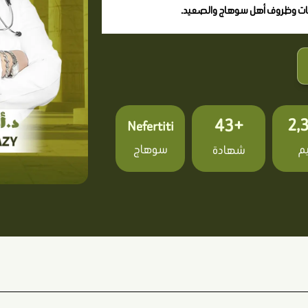
جات وظروف أهل سوهاج والصعيد.
+43
Nefertiti
م
سوهاج
شهادة