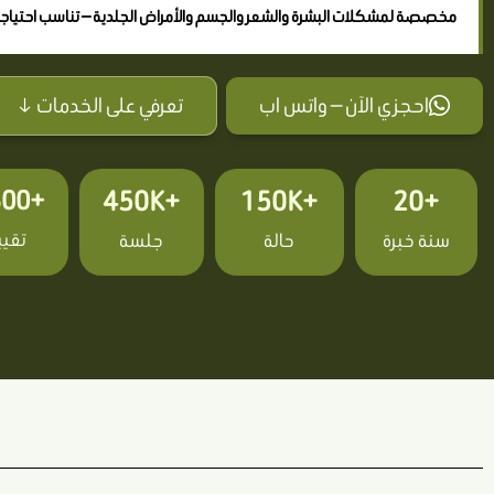
مخصصة لمشكلات البشرة والشعر والجسم والأمراض الجلدية — تناسب احتيا
احجزي الآن — واتس اب
تعرفي على الخدمات ↓
+2,300
+450K
+150K
+20
تقيي
سنة خبرة
حالة
جلسة