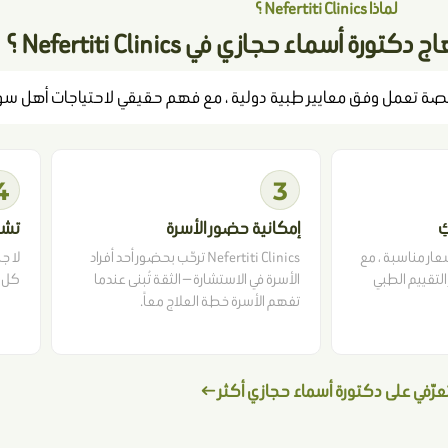
لماذا Nefertiti Clinics ؟
رة أسماء حجازي في Nefertiti Clinics ؟
4
3
ِ
إمكانية حضور الأسرة
تشخ
عار مناسبة ، مع
Nefertiti Clinics ترحّب بحضور أحد أفراد
لا ج
لتقييم الطبي
الأسرة في الاستشارة — الثقة تُبنى عندما
كل خ
تفهم الأسرة خطة العلاج معاً.
عرّفي على دكتورة أسماء حجازي أكثر ←