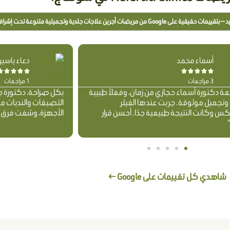
جات جلدية وتجميلية متنوعة تحت إشرافها المباشر.
دعاء ياسين





1 مراجعات
طبيبة
بكل صراحة، دكتورة جلدية متخصصة في علاج
أن
التصبغات والندبات ممتازة جدًا. استخدمت أحدث
طب
الأجهزة، وشفت فرق واضح من أول جلسة!”
وا
خد
شاهدي كل تقييمات على Google ←