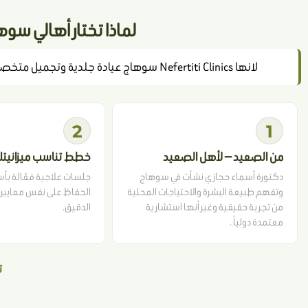
لماذا تختار أهالي سوهاج دكتو
لانها Nefertiti Clinics سوهاج عيادة جلدية وتجميل متخصصة تعمل وفق معايير طبية دولية ، مع فهم حقيقي لاحتياجات أهل سوهاج والصعيد وإمكاناتهم.
2
1
من الصعيد — لأهل الصعيد
خطط تناسب ميزانيتك
دكتورة أسماء حجازي نشأت في سوهاج
جلسات علاجية فعّالة بأس
وتفهم طبيعة البشرة والاحتياجات المحلية
الحفاظ على نفس معايير ا
من تجربة حقيقية وغير أنها استشارية
الدقيق.
معتمدة دولياً .
ت