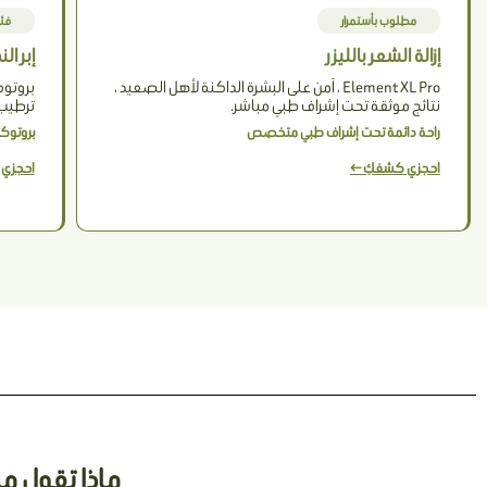
مطلوب بأستمرار
فئات
إزالة الشعر بالليزر
إبر ال
Element XL Pro ، آمن على البشرة الداكنة لأهل الصعيد ،
بروتو
نتائج موثقة تحت إشراف طبي مباشر.
ترطيب 
راحة دائمة تحت إشراف طبي متخصص
بروتوكو
احجزي كشفكِ ←
احجزي
ماذا تقول مريضات ti Clinics