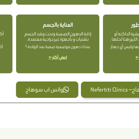
تطور
العناية بالجسم
شرة الداكنة أو
إذابة الدهون الصعبة ونحت وشد الجسم
أك
لليزر هنا لحلها .
بتقنيات و بأجهزة غير جراحية معتمدة.
ليها وليس أي جهاز
عندك دهون موضعية صعبة بعد الولادة ؟
أك
 ←
اعرفي أكثر ←
Nefertit
واتس اب سوهاج