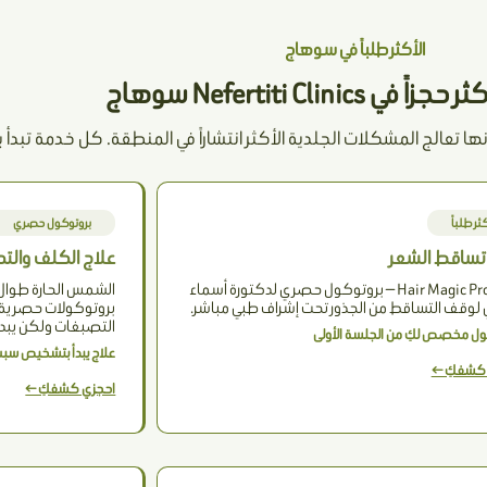
الأكثر طلباً في سوهاج
 Nefertiti Clinics سوهاج
 تعالج المشكلات الجلدية الأكثر انتشاراً في المنطقة. كل خدمة تبدأ ب
كثر طلباً
بروتوكول حصري
تساقط الشعر
علاج الكلف والت
Hair Magic Protocol — بروتوكول حصري لدكتورة أسماء
الشمس الحارة طوال
لوقف التساقط من الجذور تحت إشراف طبي مباشر.
بروتوكولات حصرية 
التصبغات ولكن يبدأ
ول مخصص لكِ من الجلسة الأولى
علاج يبدأ بتشخيص سبب 
 كشفكِ ←
احجزي كشفكِ ←