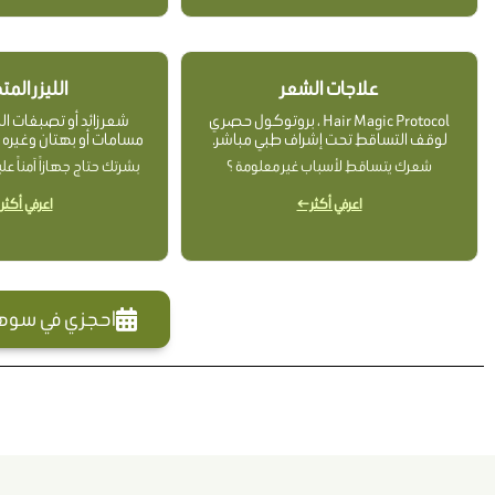
علاجات الشعر
الليزر الم
Hair Magic Protocol ، بروتوكول حصري
شعر زائد أو تصبغات الب
لوقف التساقط تحت إشراف طبي مباشر.
مسامات أو بهتان وغيره ، ا
شعرك يتساقط لأسباب غير معلومة ؟
بشرتك حتاج جهازاً آمناً ع
اعرفي أكثر ←
اعرفي أكثر
احجزي في سوهاج— i Clinics