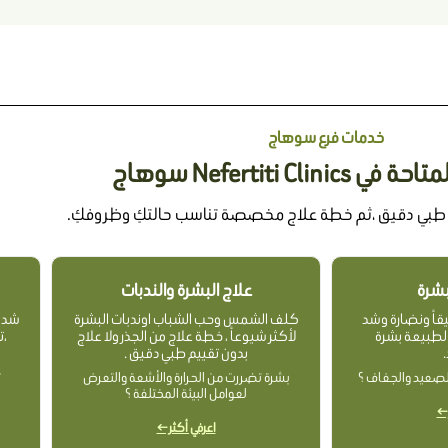
خدمات فرع سوهاج
Nefertiti Clini سوهاج
 طبي دقيق ،ثم خطة علاج مخصصة تناسب حالتكِ وظروفكِ.
لبشرة
علاج البشرة والندبات
يقاً ونضارة وشد
كلف الشمس وحب الشباب اوندبات البشرة
شد ب
طبيعة بشرة
لأكثر شيوعاً ، خطة علاج من الجذر ولا علاج
،ت
بدون تقييم طبي دقيق .
صعيد والجفاف ؟
بشرة تضررت من الحرارة والأشعة والتعرض
ت
لعوامل البيئة المختلفة ؟
 ←
اعرفي أكثر ←