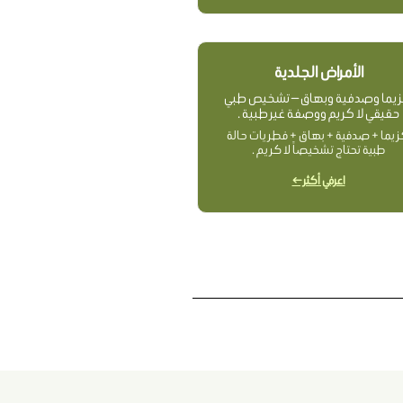
الأمراض الجلدية
زيما وصدفية وبهاق — تشخيص طبي
حقيقي لا كريم ووصفة غير طبية .
زيما + صدفية + بهاق + فطريات حالة
طبية تحتاج تشخيصاً لا كريم .
اعرفي أكثر ←