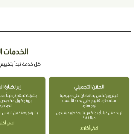
الخدمات المتاحة في cs
كل خدمة تبدأ بتقييم
الحقن التجميلي
إبر نضارة ا
فيلر وبوتكس يحافظان على طبيعية
بشرتك تحتاج ترطيباً عم
ملامحكِ ، تقييم طبي يحدد الأنسب
،بروتوكول مخصص ل
لوجهكِ.
الصعيد.
تريد حقن فيلر أو بوتكس بنتيجة طبيعية بدون
بشرة مُرهقة من شمس ال
مبالغة ؟
اعرفي أكثر
اعرفي أكثر ←