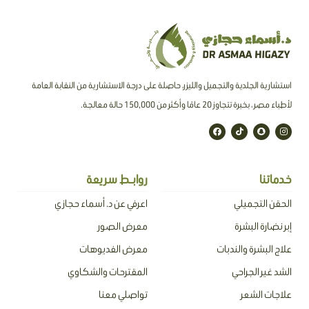
استشارية الجلدية والتجميل والليزر، حاصلة على درجة الاستشارية من النقابة العامة
لأطباء مصر ، بخبرة تتجاوز 20 عامًا وأكثر من 150,000 حالة معالجة.
F
T
S
I
a
i
n
n
c
k
a
s
e
t
p
t
b
o
c
a
o
k
h
g
o
a
r
خدماتنا
روابـط سريعة
k
t
a
m
الحقن التجميلي
اعرفي عن د. أسماء حجازي
إبر نضارة البشرة
معرض الصور
علاج البشرة والندبات
معرض الفديوهات
الشد غير الجراحي
المقترحات والشكاوي
علاجات الشعر
تواصلي معنا