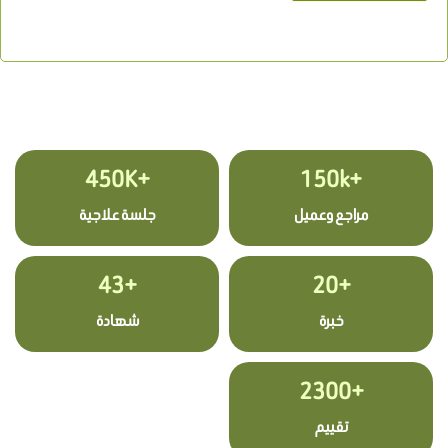
+450K
+150k
مراجع وعميل
جلسة علاجية
+43
+20
خبرة
شهادة
+2300
تقييم