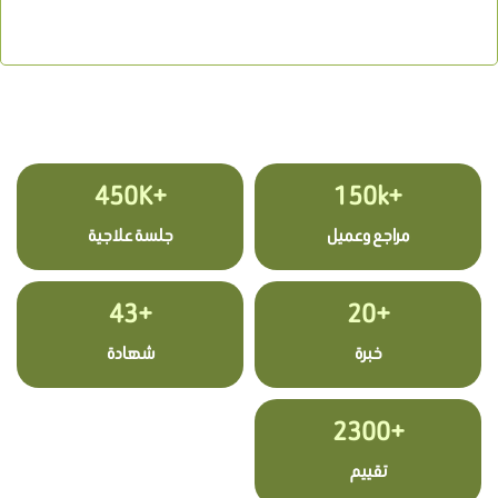
+450K
+150k
مراجع وعميل
جلسة علاجية
+43
+20
خبرة
شهادة
+2300
تقييم