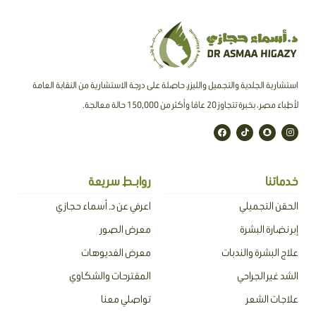
استشارية الجلدية والتجميل والليزر، حاصلة على درجة الاستشارية من النقابة العامة
لأطباء مصر ، بخبرة تتجاوز 20 عامًا وأكثر من 150,000 حالة معالجة.
F
T
S
I
a
i
n
n
c
k
a
s
e
t
p
t
b
o
c
a
o
k
h
g
o
a
r
خدماتنا
روابـط سريعة
k
t
a
m
الحقن التجميلي
اعرفي عن د. أسماء حجازي
إبر نضارة البشرة
معرض الصور
علاج البشرة والندبات
معرض الفديوهات
الشد غير الجراحي
المقترحات والشكاوي
علاجات الشعر
تواصلي معنا