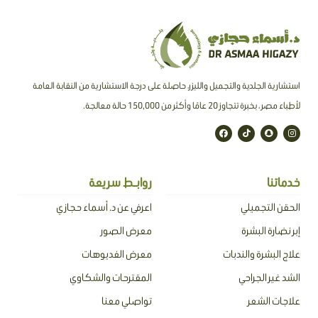
استشارية الجلدية والتجميل والليزر، حاصلة على درجة الاستشارية من النقابة العامة
لأطباء مصر ، بخبرة تتجاوز 20 عامًا وأكثر من 150,000 حالة معالجة.
F
T
S
I
a
i
n
n
c
k
a
s
e
t
p
t
b
o
c
a
o
k
h
g
o
a
r
خدماتنا
روابـط سريعة
k
t
a
m
الحقن التجميلي
اعرفي عن د. أسماء حجازي
إبر نضارة البشرة
معرض الصور
علاج البشرة والندبات
معرض الفديوهات
الشد غير الجراحي
المقترحات والشكاوي
علاجات الشعر
تواصلي معنا