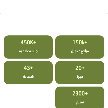
+450K
+150k
مراجع وعميل
جلسة علاجية
+43
+20
خبرة
شهادة
+2300
تقييم