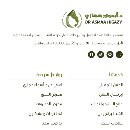
استشارية الجلدية والتجميل والليزر، حاصلة على درجة الاستشارية من النقابة العامة
لأطباء مصر ، بخبرة تتجاوز 20 عامًا وأكثر من 150,000 حالة معالجة.
F
T
S
I
a
i
n
n
c
k
a
s
e
t
p
t
b
o
c
a
o
k
h
g
o
a
r
خدماتنا
روابـط سريعة
k
t
a
m
الحقن التجميلي
اعرفي عن د. أسماء حجازي
إبر نضارة البشرة
معرض الصور
علاج البشرة والندبات
معرض الفديوهات
الشد غير الجراحي
المقترحات والشكاوي
علاجات الشعر
تواصلي معنا