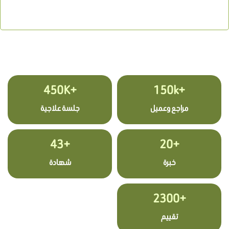
+450K
+150k
مراجع وعميل
جلسة علاجية
+43
+20
خبرة
شهادة
+2300
تقييم