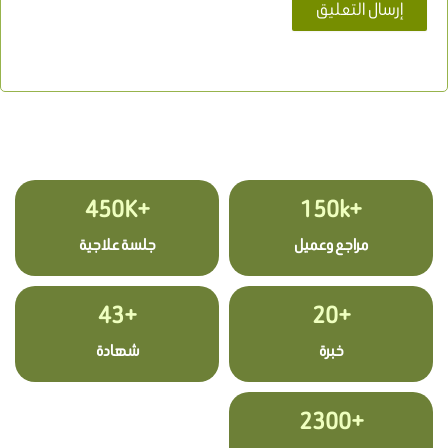
+450K
+150k
مراجع وعميل
جلسة علاجية
+43
+20
خبرة
شهادة
+2300