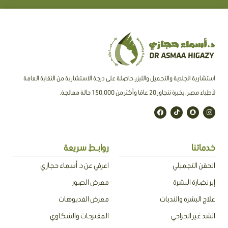
استشارية الجلدية والتجميل والليزر، حاصلة على درجة الاستشارية من النقابة العامة
لأطباء مصر ، بخبرة تتجاوز 20 عامًا وأكثر من 150,000 حالة معالجة.
F
T
S
I
a
i
n
n
c
k
a
s
e
t
p
t
b
o
c
a
o
k
h
g
o
a
r
خدماتنا
روابـط سريعة
k
t
a
m
الحقن التجميلي
اعرفي عن د. أسماء حجازي
إبر نضارة البشرة
معرض الصور
علاج البشرة والندبات
معرض الفديوهات
الشد غير الجراحي
المقترحات والشكاوي