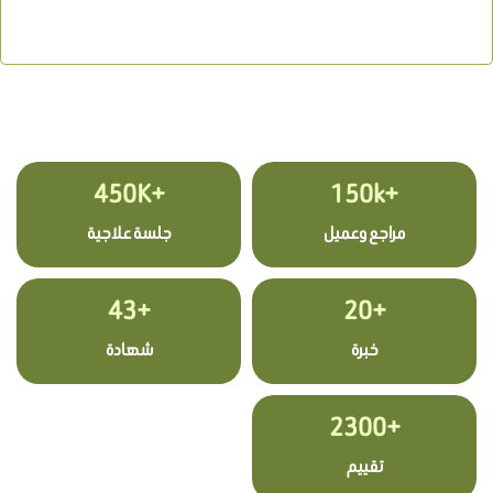
+450K
+150k
مراجع وعميل
جلسة علاجية
+43
+20
خبرة
شهادة
+2300
تقييم