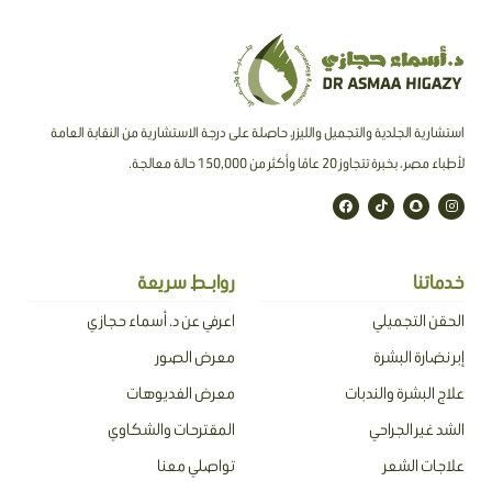
استشارية الجلدية والتجميل والليزر، حاصلة على درجة الاستشارية من النقابة العامة
لأطباء مصر ، بخبرة تتجاوز 20 عامًا وأكثر من 150,000 حالة معالجة.
F
T
S
I
a
i
n
n
c
k
a
s
e
t
p
t
b
o
c
a
o
k
h
g
o
a
r
خدماتنا
روابـط سريعة
k
t
a
m
الحقن التجميلي
اعرفي عن د. أسماء حجازي
إبر نضارة البشرة
معرض الصور
علاج البشرة والندبات
معرض الفديوهات
الشد غير الجراحي
المقترحات والشكاوي
علاجات الشعر
تواصلي معنا