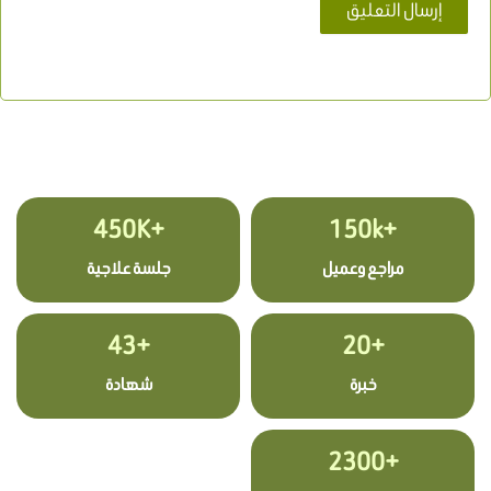
+450K
+150k
مراجع وعميل
جلسة علاجية
+43
+20
خبرة
شهادة
+2300