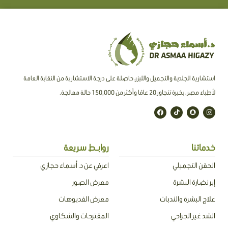
استشارية الجلدية والتجميل والليزر، حاصلة على درجة الاستشارية من النقابة العامة
لأطباء مصر ، بخبرة تتجاوز 20 عامًا وأكثر من 150,000 حالة معالجة.
F
T
S
I
a
i
n
n
c
k
a
s
e
t
p
t
b
o
c
a
o
k
h
g
o
a
r
خدماتنا
روابـط سريعة
k
t
a
m
الحقن التجميلي
اعرفي عن د. أسماء حجازي
إبر نضارة البشرة
معرض الصور
علاج البشرة والندبات
معرض الفديوهات
الشد غير الجراحي
المقترحات والشكاوي