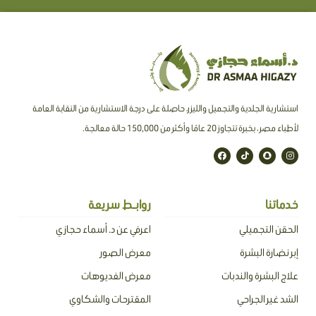
استشارية الجلدية والتجميل والليزر، حاصلة على درجة الاستشارية من النقابة العامة
لأطباء مصر ، بخبرة تتجاوز 20 عامًا وأكثر من 150,000 حالة معالجة.
F
T
S
I
a
i
n
n
c
k
a
s
e
t
p
t
b
o
c
a
o
k
h
g
o
a
r
خدماتنا
روابـط سريعة
k
t
a
m
الحقن التجميلي
اعرفي عن د. أسماء حجازي
إبر نضارة البشرة
معرض الصور
علاج البشرة والندبات
معرض الفديوهات
الشد غير الجراحي
المقترحات والشكاوي