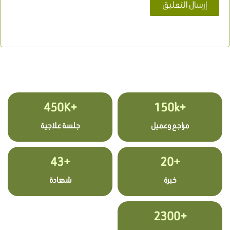
+450K
+150k
مراجع وعميل
جلسة علاجية
+43
+20
خبرة
شهادة
+2300