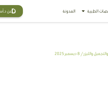
ات الطبية
المدونة
عن د.أس
لتجميل والليزر
/
8 ديسمبر 2025