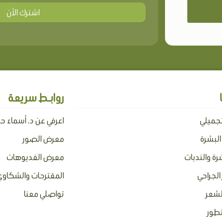
اشترك الأن
روابـط سريعة
تجميلي
اعرفي عن د. أسماء ح
 البشرة
معرض الصور
رة والندبات
معرض الفديوهات
الجراحي
المقترحات والشكاوي
لشعر
تواصلي معنا
تطور