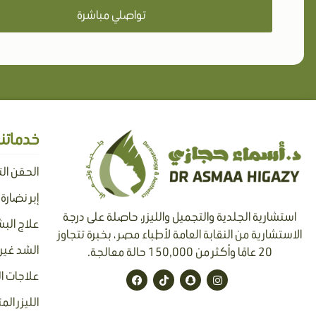
تواصلي مباشرة
خدماتنا
الحقن ال
إبر نضارة
استشارية الجلدية والتجميل والليزر، حاصلة على درجة
علاج البش
الاستشارية من النقابة العامة لأطباء مصر ، بخبرة تتجاوز
الشد غير 
20 عامًا وأكثر من 150,000 حالة معالجة.
F
T
S
I
علاجات ا
a
i
n
n
c
k
a
s
الليزر الم
e
t
p
t
b
o
c
a