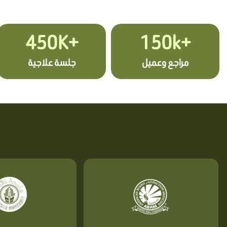
+450K
+150k
مراجع وعميل
جلسة علاجية