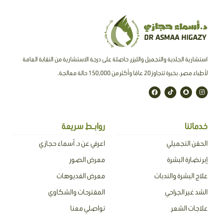
استشارية الجلدية والتجميل والليزر، حاصلة على درجة الاستشارية من النقابة العامة
لأطباء مصر ، بخبرة تتجاوز 20 عامًا وأكثر من 150,000 حالة معالجة.
F
T
S
I
a
i
n
n
c
k
a
s
e
t
p
t
b
o
c
a
o
k
h
g
o
a
r
خدماتنا
روابـط سريعة
k
t
a
m
الحقن التجميلي
اعرفي عن د. أسماء حجازي
إبر نضارة البشرة
معرض الصور
علاج البشرة والندبات
معرض الفديوهات
الشد غير الجراحي
المقترحات والشكاوي
علاجات الشعر
تواصلي معنا