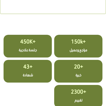
+450K
+150k
مراجع وعميل
جلسة علاجية
+43
+20
خبرة
شهادة
+2300
تقييم