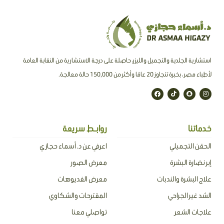
استشارية الجلدية والتجميل والليزر، حاصلة على درجة الاستشارية من النقابة العامة
لأطباء مصر ، بخبرة تتجاوز 20 عامًا وأكثر من 150,000 حالة معالجة.
F
T
S
I
a
i
n
n
c
k
a
s
e
t
p
t
b
o
c
a
o
k
h
g
o
a
r
خدماتنا
روابـط سريعة
k
t
a
m
الحقن التجميلي
اعرفي عن د. أسماء حجازي
إبر نضارة البشرة
معرض الصور
علاج البشرة والندبات
معرض الفديوهات
الشد غير الجراحي
المقترحات والشكاوي
علاجات الشعر
تواصلي معنا