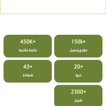
+450K
+150k
مراجع وعميل
جلسة علاجية
+43
+20
خبرة
شهادة
+2300
تقييم