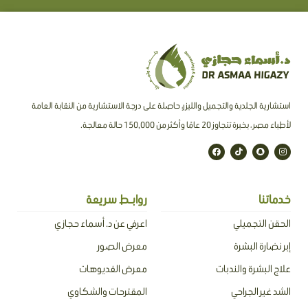
استشارية الجلدية والتجميل والليزر، حاصلة على درجة الاستشارية من النقابة العامة
لأطباء مصر ، بخبرة تتجاوز 20 عامًا وأكثر من 150,000 حالة معالجة.
F
T
S
I
a
i
n
n
c
k
a
s
e
t
p
t
b
o
c
a
o
k
h
g
o
a
r
خدماتنا
روابـط سريعة
k
t
a
m
الحقن التجميلي
اعرفي عن د. أسماء حجازي
إبر نضارة البشرة
معرض الصور
علاج البشرة والندبات
معرض الفديوهات
الشد غير الجراحي
المقترحات والشكاوي