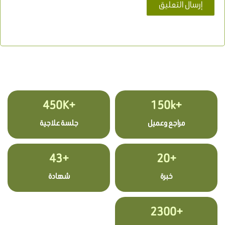
+450K
+150k
مراجع وعميل
جلسة علاجية
+43
+20
خبرة
شهادة
+2300