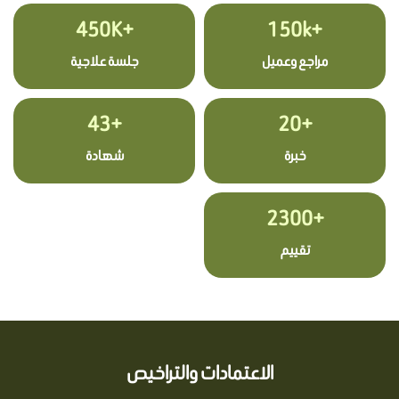
+450K
+150k
مراجع وعميل
جلسة علاجية
+43
+20
خبرة
شهادة
+2300
تقييم
الاعتمادات والتراخيص