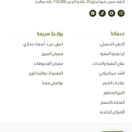
لأطباء مصر ، بخبرة تتجاوز 20 عامًا وأكثر من 150,000 حالة معالجة.
F
T
S
I
a
i
n
n
c
k
a
s
e
t
p
t
b
o
c
a
o
k
h
g
o
a
r
خدماتنا
روابـط سريعة
k
t
a
m
الحقن التجميلي
اعرفي عن د. أسماء حجازي
إبر نضارة البشرة
معرض الصور
علاج البشرة والندبات
معرض الفديوهات
الشد غير الجراحي
المقترحات والشكاوي
علاجات الشعر
تواصلي معنا
الليزر المتطور
العناية بالجسم
الأمراض الجلدية