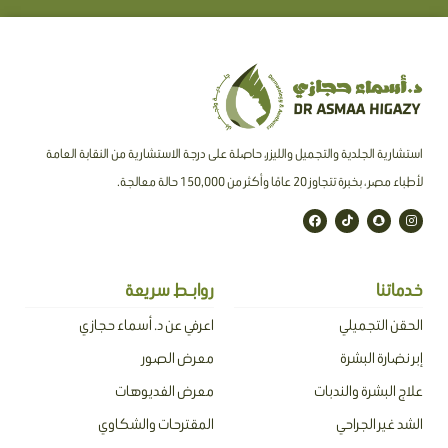
استشارية الجلدية والتجميل والليزر، حاصلة على درجة الاستشارية من النقابة العامة
لأطباء مصر ، بخبرة تتجاوز 20 عامًا وأكثر من 150,000 حالة معالجة.
F
T
S
I
a
i
n
n
c
k
a
s
e
t
p
t
b
o
c
a
o
k
h
g
o
a
r
خدماتنا
روابـط سريعة
k
t
a
m
الحقن التجميلي
اعرفي عن د. أسماء حجازي
إبر نضارة البشرة
معرض الصور
علاج البشرة والندبات
معرض الفديوهات
الشد غير الجراحي
المقترحات والشكاوي