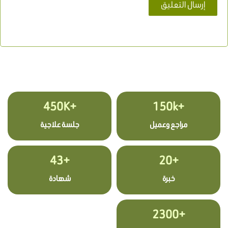
+450K
+150k
مراجع وعميل
جلسة علاجية
+43
+20
خبرة
شهادة
+2300